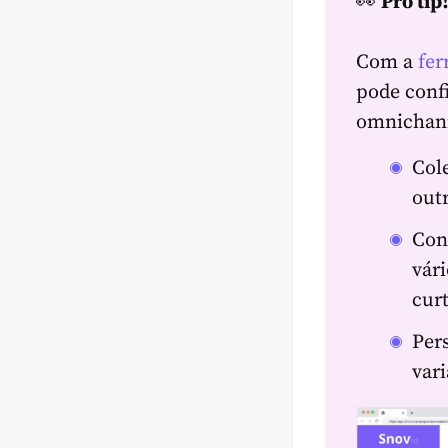
👀
Pro tip
Com a
fer
pode conf
omnichann
Col
outr
Con
vári
cur
Per
vari