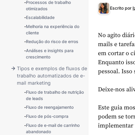
-
Processos de trabalho
Escrito por
I
otimizados
-
Escalabilidade
-
Melhoria na experiência do
cliente
No agito diár
-
Redução do risco de erros
mails e taref
-
Análises e insights para
em cortar o ci
crescimento
Enquanto isso
Tipos e exemplos de fluxos de
pessoal. Isso 
trabalho automatizados de e-
mail marketing
Deixe-nos aliv
-
Fluxo de trabalho de nutrição
de leads
Este guia mos
-
Fluxo de reengajamento
podem se torn
-
Fluxo de pós-compra
implementar 
-
Fluxo de e-mail de carrinho
abandonado