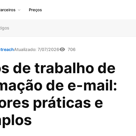
arceiros
Preços
tigos
treach
Atualizado:
7/07/2026
706
s de trabalho de
mação de e-mail:
res práticas e
plos