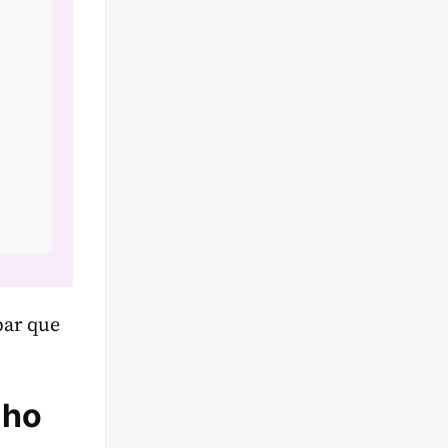
par que
lho