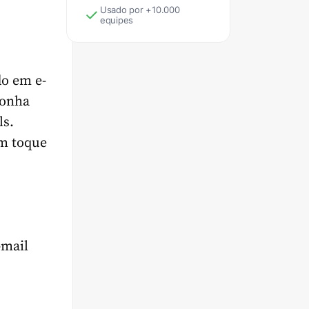
Usado por +10.000
equipes
do em e-
sonha
ls.
um toque
-mail