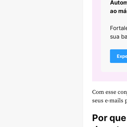
Autom
ao má
Fortal
sua b
Expe
Com esse conj
seus e-mails 
Por que