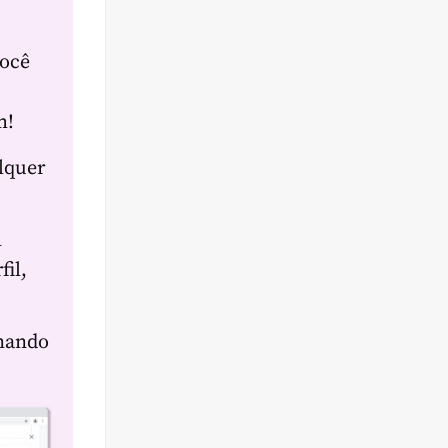
você
m!
lquer
m
fil,
onando