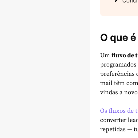
Concl
O que é
Um
fluxo de 
programados 
preferências 
mail têm como
vindas a novo
Os fluxos de 
converter lea
repetidas — 