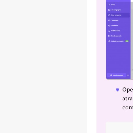
Ope
atr
cont