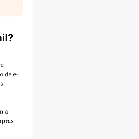
il?
ou
o de e-
s-
m a
mpras