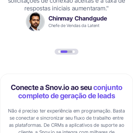
solicitações de conexão aceitas e a taxa de
L
”
respostas iniciais aumentaram."
Chinmay Chandgude
Chefe de Vendas da Latent
Conecte a Snov.io ao seu
conjunto
completo de geração de leads
Não é preciso ter experiência em programação. Basta
se conectar e sincronizar seu fluxo de trabalho entre
as plataformas. De CRMs a aplicativos de suporte ao
cliente, a Snov.io se integra com milhares de