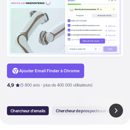
Ajouter Email Finder à Chrome
4,9
(5 800 avis・plus de 400 000 utilisateurs)
Chercheur d'emails
Chercheur de prospects sur LI
Vérif