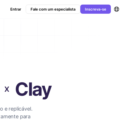
Entrar
Fale com um especialista
Inscreva-se
e
o
Clay
 e replicável.
etamente para