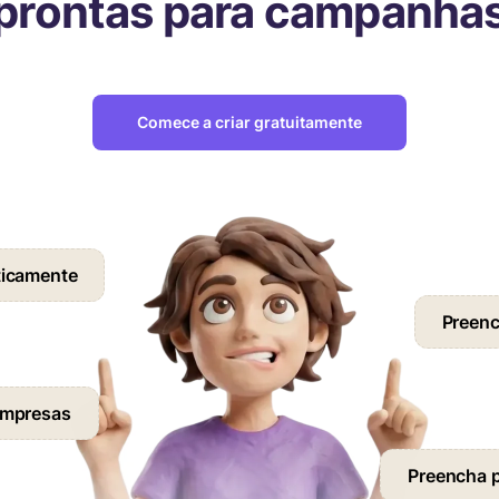
prontas para campanha
Comece a criar gratuitamente
ticamente
Preench
empresas
Preencha p