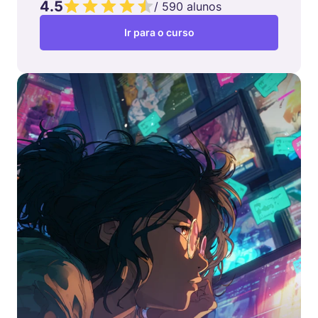
4.5
/
590
alunos
Ir para o curso