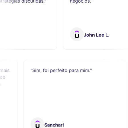
scutidas."
negócios."
John Lee L.
mas aprendi mais
"Sim, foi perfeito para mim."
 25 minutos do
$ 1.000 com
nteúdo."
Sanchari