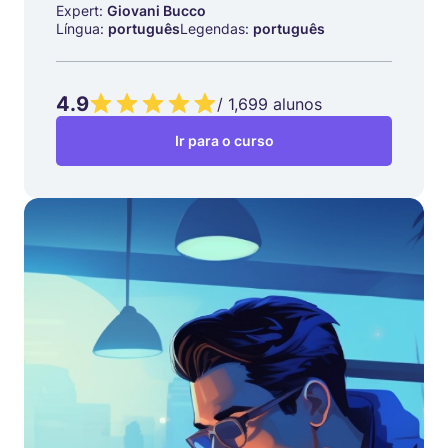
Expert:
Giovani Bucco
Língua:
português
Legendas:
português
4.9
/
1,699
alunos
Ir para o curso