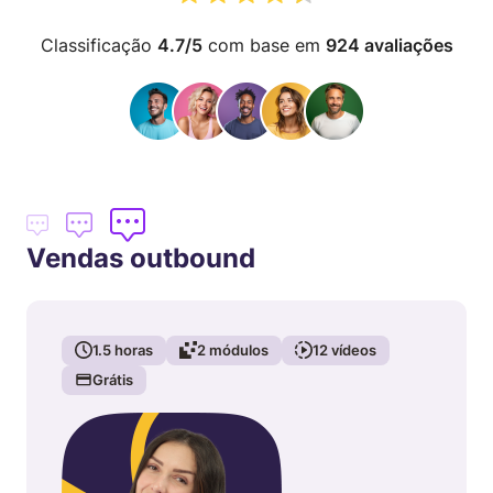
Classificação
4.7/5
com base em
924 avaliações
Vendas outbound
1.5
horas
2
módulos
12
vídeos
Grátis