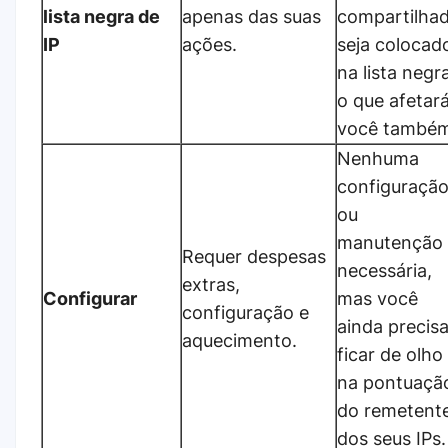
lista negra de
apenas das suas
compartilha
IP
ações.
seja colocad
na lista negr
o que afetar
você também
Nenhuma
configuraçã
ou
manutenção 
Requer despesas
necessária,
extras,
Configurar
mas você
configuração e
ainda precis
aquecimento.
ficar de olho
na pontuaçã
do remetent
dos seus IPs.