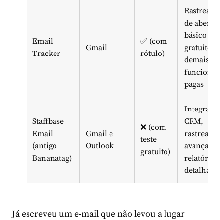
Rastream
de abertu
básico no
Email
✅ (com
Gmail
gratuito e
Tracker
rótulo)
demais
funcional
pagas
Integraçã
Staffbase
CRM,
❌ (com
Email
Gmail e
rastreame
teste
(antigo
Outlook
avançado 
gratuito)
Bananatag)
relatórios
detalhado
Já escreveu um e-mail que não levou a lugar