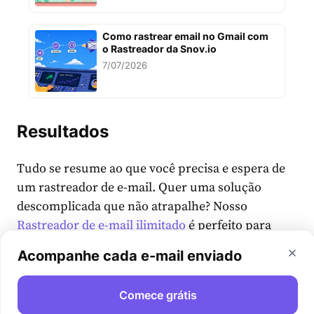
Como rastrear email no Gmail com
o Rastreador da Snov.io
7/07/2026
Resultados
Tudo se resume ao que você precisa e espera de
um rastreador de e-mail. Quer uma solução
descomplicada que não atrapalhe? Nosso
Rastreador de e-mail ilimitado
é perfeito para
você! Deseja investir uma boa quantia por uma
Acompanhe cada e-mail enviado
solução mais complexa para integrar ao seu CRM
e rastrear seus documentos? Há uma solução
Comece grátis
para isso também.