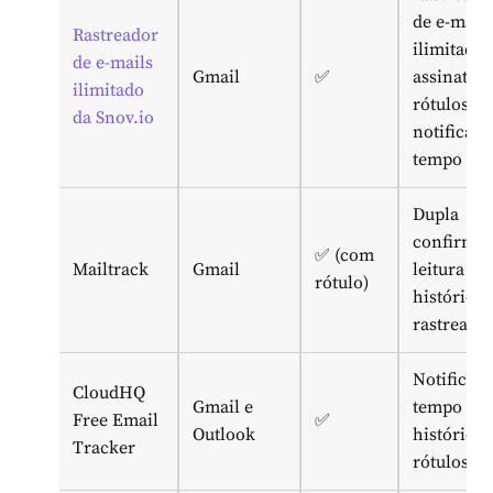
de e-mails
Rastreador
ilimitado
de e-mails
Gmail
✅
assinatur
ilimitado
rótulos e
da Snov.io
notificaç
tempo rea
Dupla
confirmaç
✅ (com
Mailtrack
Gmail
leitura e
rótulo)
histórico 
rastreame
Notificaç
CloudHQ
Gmail e
tempo rea
Free Email
✅
Outlook
histórico
Tracker
rótulos