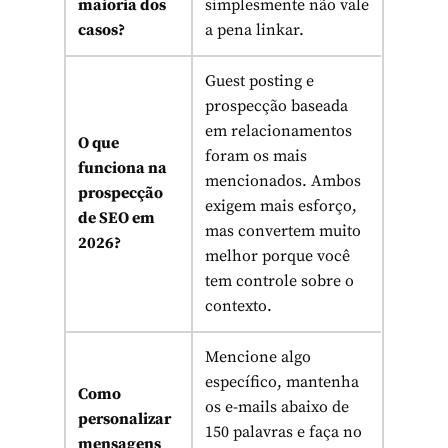
maioria dos
simplesmente não vale
casos?
a pena linkar.
Guest posting e
prospecção baseada
em relacionamentos
O que
foram os mais
funciona na
mencionados. Ambos
prospecção
exigem mais esforço,
de SEO em
mas convertem muito
2026?
melhor porque você
tem controle sobre o
contexto.
Mencione algo
específico, mantenha
Como
os e-mails abaixo de
personalizar
150 palavras e faça no
mensagens