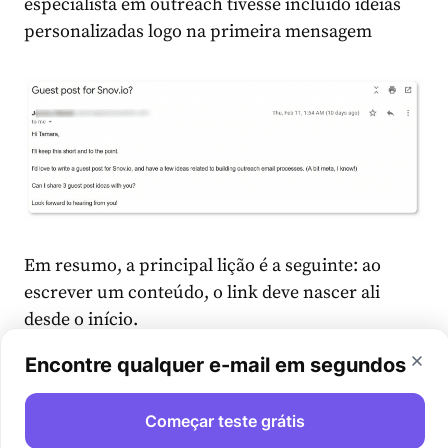
especialista em outreach tivesse incluído ideias
personalizadas logo na primeira mensagem
Em resumo, a principal lição é a seguinte: ao
escrever um conteúdo, o link deve nascer ali
desde o início.
Encontre qualquer e-mail em segundos
Link building
: significado Infográficos
Os infográficos são outra estratégia de link
Começar teste grátis
building muito útil. Eles não apenas funcionam