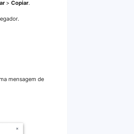
har
>
Copiar
.
egador.
 uma mensagem de