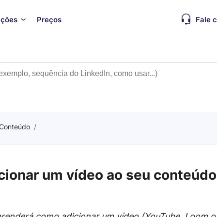
ações
Preços
Fale 
onteúdo
/
ionar um vídeo ao seu conteúdo
prenderá como adicionar um vídeo (YouTube, Loom ou