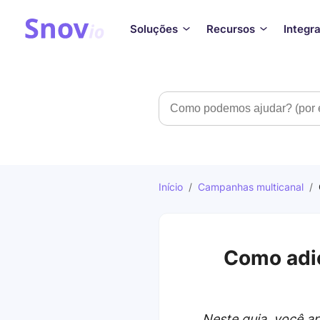
Soluções
Recursos
Integr
Pesquisar
Início
/
Campanhas multicanal
/
C
Como adic
Neste guia, você a