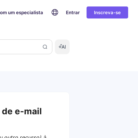
com um especialista
Entrar
Inscreva-se
 de e-mail
 outro recurso) à