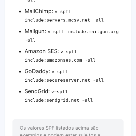
-all
MailChimp:
v=spf1
include:servers.mcsv.net ~all
Mailgun:
v=spf1 include:mailgun.org
~all
Amazon SES:
v=spf1
include:amazonses.com ~all
GoDaddy:
v=spf1
include:secureserver.net ~all
SendGrid:
v=spf1
include:sendgrid.net ~all
Os valores SPF listados acima são
exemplos e podem estar sujeitos a