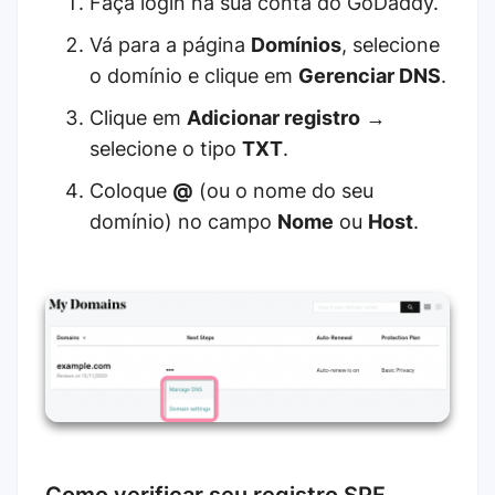
Faça login na sua conta do GoDaddy.
Vá para a página
Domínios
, selecione
o domínio e clique em
Gerenciar DNS
.
Clique em
Adicionar registro
→
selecione o tipo
TXT
.
Coloque
@
(ou o nome do seu
domínio) no campo
Nome
ou
Host
.
Como verificar seu registro SPF