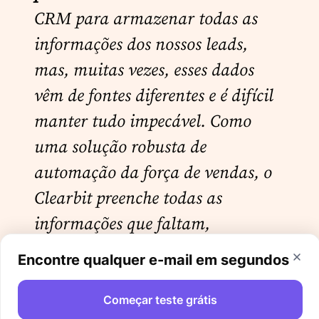
CRM para armazenar todas as
informações dos nossos leads,
mas, muitas vezes, esses dados
vêm de fontes diferentes e é difícil
manter tudo impecável. Como
uma solução robusta de
automação da força de vendas
, o
Clearbit preenche todas as
informações que faltam,
facilitando para a nossa equipe de
Encontre qualquer e-mail em segundos
vendas fazer a abordagem com o
tom certo e no momento ideal.
Começar teste grátis