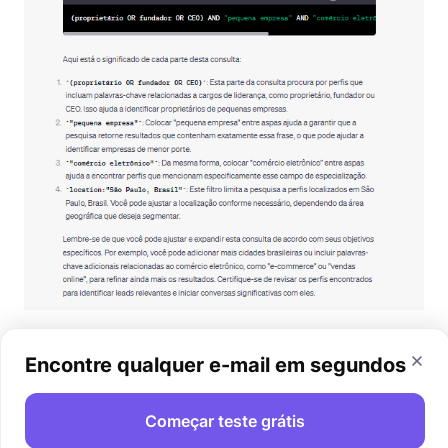
Aqui está! Bastante informativo, pois fornece
Encontre qualquer e-mail em segundos
exemplos reais que ressoam com o seu pedido.
Além disso, você sempre pode repetir e
Começar teste grátis
aperfeiçoar a saída inicial para ver quais outras