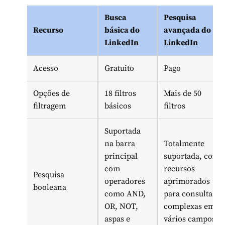
Busca
Pesquisa
Recurso
básica do
avançada do
LinkedIn
LinkedIn
Acesso
Gratuito
Pago
Opções de
18 filtros
Mais de 50
filtragem
básicos
filtros
Suportada
na barra
Totalmente
principal
suportada, com
com
recursos
Pesquisa
operadores
aprimorados
booleana
como AND,
para consultas
OR, NOT,
complexas em
aspas e
vários campos