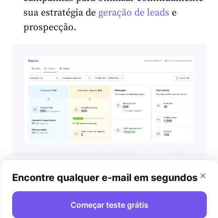
sua estratégia de
geração de leads
e
prospecção.
Manter sua lista sempre atualizada ao
Encontre qualquer e-mail em segundos
remover contatos inativos ou que não
respondem. Isso ajuda a melhorar as
Começar teste grátis
taxas de abertura e resposta das suas