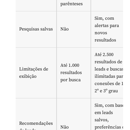
parênteses
Sim, com
alertas para
Pesquisas salvas
Não
novos
resultados
Até 2.500
resultados de
Até 1.000
Limitações de
leads e buscas
resultados
exibição
ilimitadas para
por busca
conexões de 1º,
2º e 3º grau
Sim, com base
em leads
salvos,
Recomendações
Não
preferências de