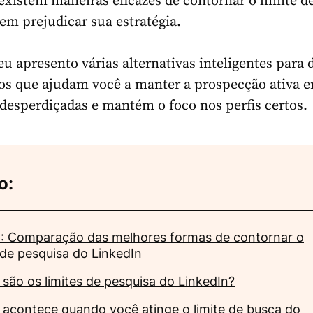
 existem maneiras eficazes de contornar o limite d
em prejudicar sua estratégia.
eu apresento várias alternativas inteligentes para d
os que ajudam você a manter a prospecção ativa 
desperdiçadas e mantém o foco nos perfis certos.
o:
: Comparação das melhores formas de contornar o
 de pesquisa do LinkedIn
 são os limites de pesquisa do LinkedIn?
 acontece quando você atinge o limite de busca do