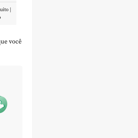
uito |
o
que você