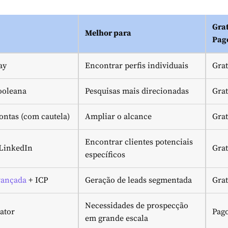
Grat
Melhor para
Pag
ay
Encontrar perfis individuais
Grat
ooleana
Pesquisas mais direcionadas
Grat
ontas (com cautela)
Ampliar o alcance
Grat
Encontrar clientes potenciais
LinkedIn
Grat
específicos
vançada
+ ICP
Geração de leads segmentada
Grat
Necessidades de prospecção
ator
Pag
em grande escala