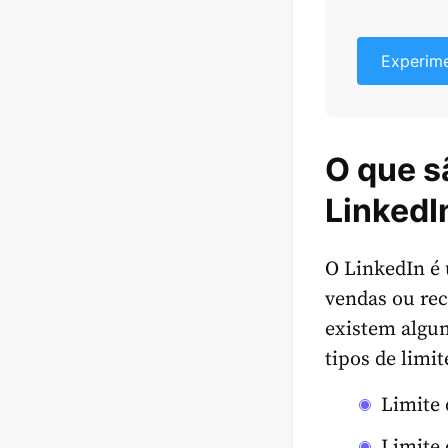
Experim
O que s
LinkedI
O LinkedIn é
vendas ou rec
existem algum
tipos de limit
Limite 
Limite 