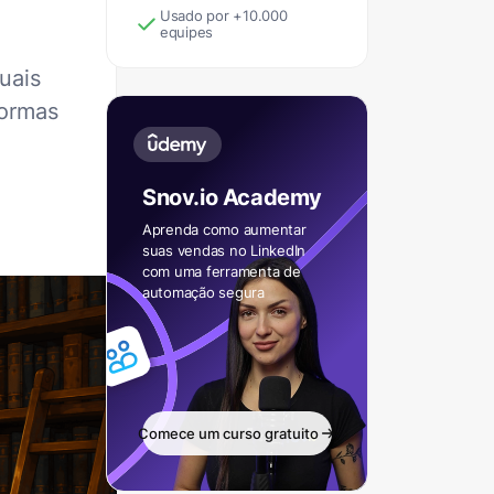
Usado por +10.000
equipes
uais
formas
Snov.io Academy
Aprenda como aumentar
suas vendas no LinkedIn
com uma ferramenta de
automação segura
Comece um curso gratuito