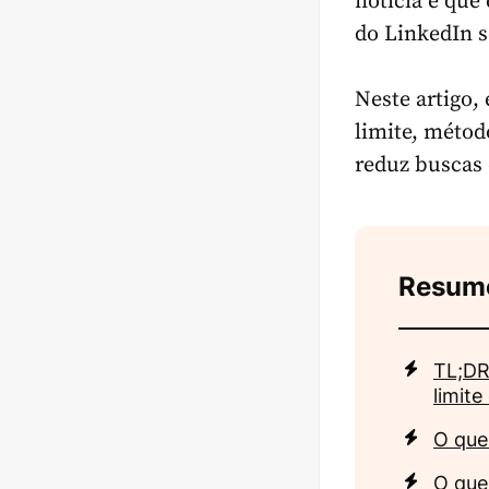
notícia é que
do LinkedIn s
Neste artigo, 
limite, métod
reduz buscas 
Resum
TL;DR
limite
O que
O que