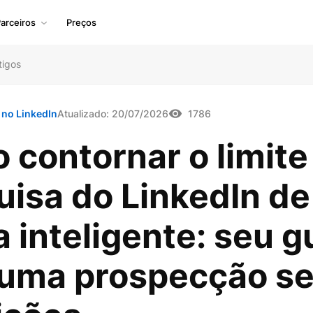
arceiros
Preços
tigos
 no LinkedIn
Atualizado:
20/07/2026
1786
contornar o limite
uisa do LinkedIn de
 inteligente: seu g
 uma prospecção s