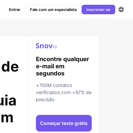
Entrar
Fale com um especialista
Inscrever-se
Encontre qualquer
 de
e-mail em
segundos
+700M contatos
verificados com +97% de
uia
precisão
em
Começar teste grátis