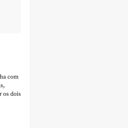
lha com
s,
r os dois