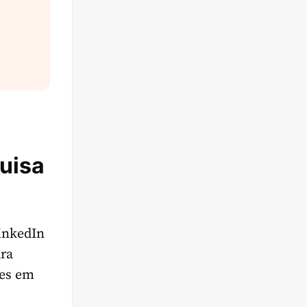
quisa
LinkedIn
ara
ões em