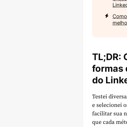
Linke
Como 
melho
TL;DR:
formas 
do Link
Testei divers
e selecionei 
facilitar sua
que cada mét