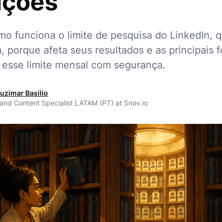
ições
o funciona o limite de pesquisa do LinkedIn, q
, porque afeta seus resultados e as principais 
 esse limite mensal com segurança.
uzimar Basilio
 and Content Specialist LATAM (PT) at Snov.io