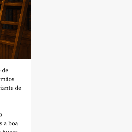
e de
s mãos
iante de
a
s a boa