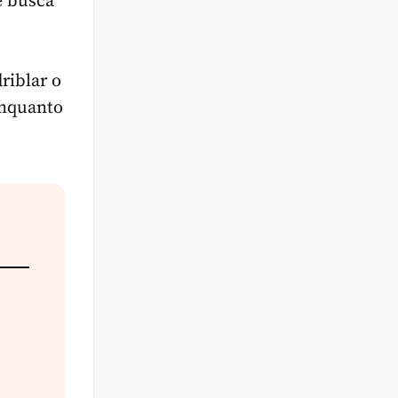
e busca
riblar o
enquanto