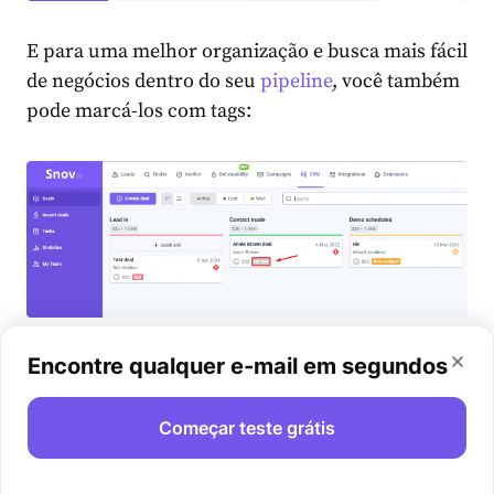
E para uma melhor organização e busca mais fácil
de negócios dentro do seu
pipeline
, você também
pode marcá-los com tags:
6. Trabalhe em negócios juntos
Encontre qualquer e-mail em segundos
Como mencionei acima, a colaboração da equipe
Começar teste grátis
melhora muito sua produtividade geral, e o CRM
é uma boa ferramenta de apoio, pois permite