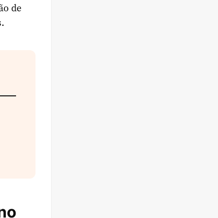
ão de
.
 no