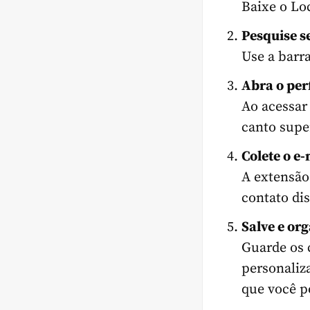
Baixe o Loc
Pesquise s
Use a barr
Abra o perf
Ao acessar
canto super
Colete o
e-
A extensão 
contato di
Salve e org
Guarde os 
personaliza
que você p