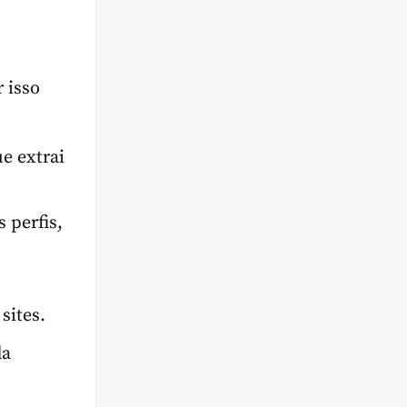
 isso
ue extrai
 perfis,
sites.
da