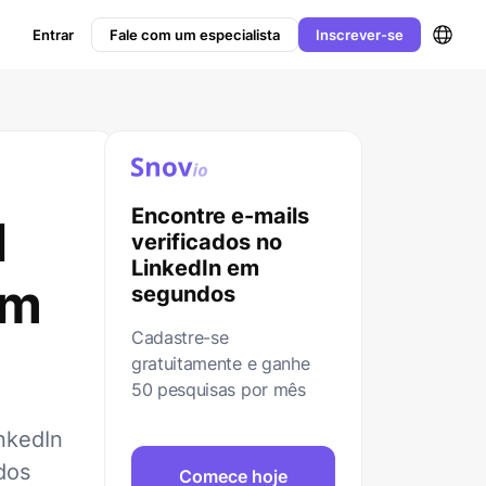
Entrar
Fale com um especialista
Inscrever-se
Encontre e-mails
l
verificados no
LinkedIn em
em
segundos
Cadastre-se
gratuitamente e ganhe
50 pesquisas por mês
nkedIn
dos
Comece hoje