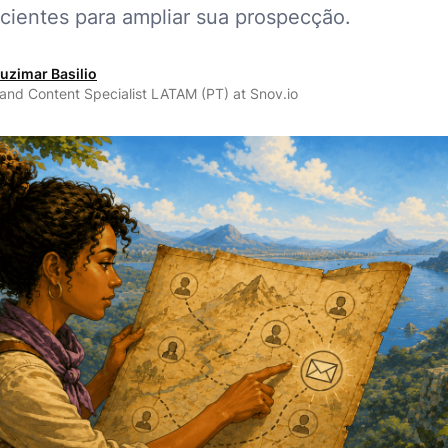
icientes para ampliar sua prospecção.
uzimar Basilio
 and Content Specialist LATAM (PT) at Snov.io