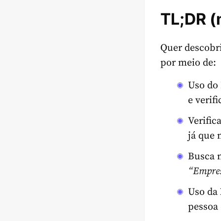
TL;DR (m
Quer descobri
por meio de:
Uso do
e verif
Verific
já que 
Busca 
“
Empre
Uso da
pessoa 