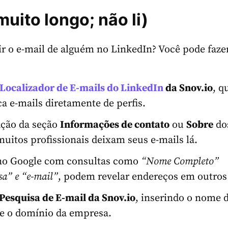
uito longo; não li)
r o e-mail de alguém no LinkedIn? Você pode fazer
Localizador de E-mails do
LinkedIn
da Snov.io
, q
ica e-mails diretamente de perfis.
ação da seção
Informações de contato
ou
Sobre
dos
muitos profissionais deixam seus e-mails lá.
no Google com consultas como
“Nome Completo”
sa
” e “
e-mail
”
, podem revelar endereços em outros 
Pesquisa de
E-mail
da Snov.io
, inserindo o nome 
e o domínio da empresa.