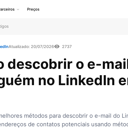
arceiros
Preços
tigos
kedIn
Atualizado:
20/07/2026
2737
 descobrir o e-mai
lguém no LinkedIn 
6
elhores métodos para descobrir o e-mail do Li
endereços de contatos potenciais usando méto