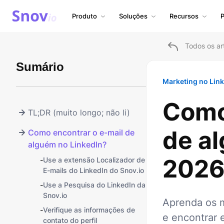
Produto
Soluções
Recursos
P
Todos os ar
Sumário
Marketing no Lin
Como
TL;DR (muito longo; não li)
de a
Como encontrar o e-mail de
alguém no LinkedIn?
202
-
Use a extensão Localizador de
E-mails do LinkedIn do Snov.io
-
Use a Pesquisa do LinkedIn da
Snov.io
Aprenda os m
-
Verifique as informações de
e encontrar 
contato do perfil