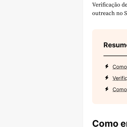
Verificação d
outreach no S
Resum
Como 
Verifi
Como 
Como en