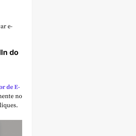
ar e-
dIn do
or de
E-
mente no
liques.