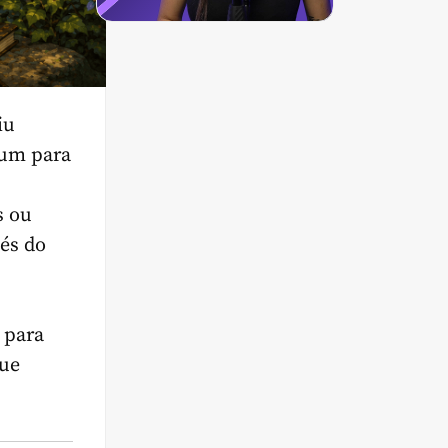
iu
mum para
s ou
vés do
 para
que