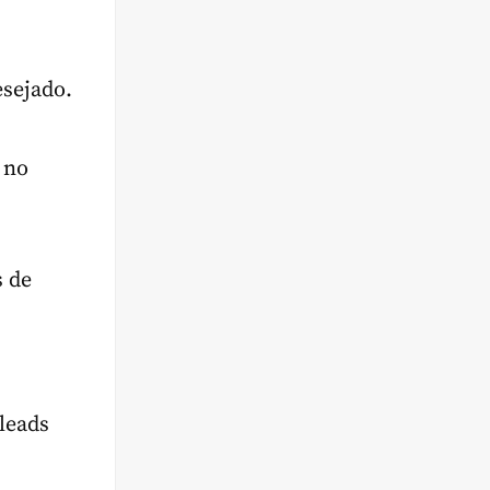
esejado.
 no
s de
 leads