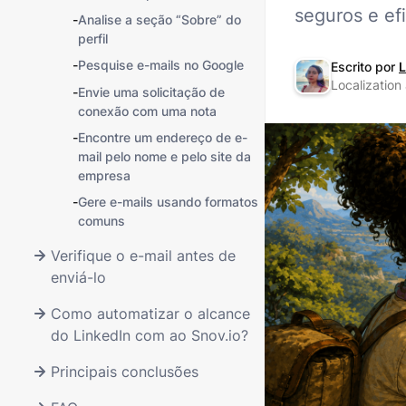
seguros e ef
-
Analise a seção “Sobre” do
perfil
-
Pesquise e-mails no Google
Escrito por
L
Localization
-
Envie uma solicitação de
conexão com uma nota
-
Encontre um endereço de e-
mail pelo nome e pelo site da
empresa
-
Gere e-mails usando formatos
comuns
Verifique o e-mail antes de
enviá-lo
Como automatizar o alcance
do LinkedIn com ao Snov.io?
Principais conclusões