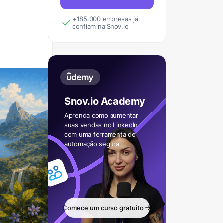
+185.000 empresas já
confiam na Snov.io
Snov.io Academy
Aprenda como aumentar
suas vendas no LinkedIn
com uma ferramenta de
automação segura
Comece um curso gratuito