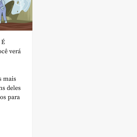
 É
ocê verá
s mais
ns deles
os para