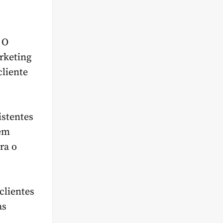
 O
rketing
cliente
istentes
 em
ra o
clientes
as