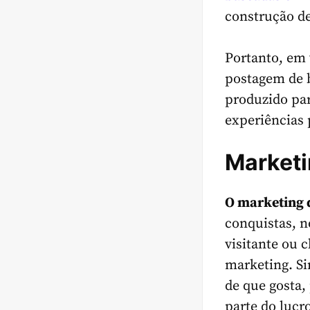
construção d
Portanto, em
postagem de b
produzido pa
experiências 
Marketi
O marketing d
conquistas, n
visitante ou c
marketing. Si
de que gosta,
parte do lucr