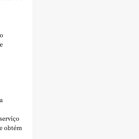
do
e
a
serviço
 e obtém