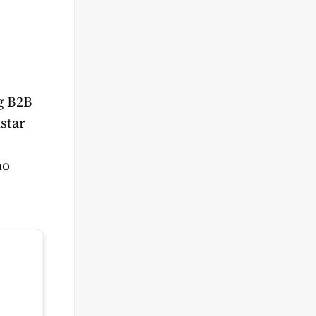
g B2B
star
mo