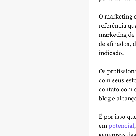
O marketing d
referência q
marketing de
de afiliados,
indicado.
Os profission
com seus esf
contato com s
blog e alcan
É por isso qu
em
potencial
generosas das