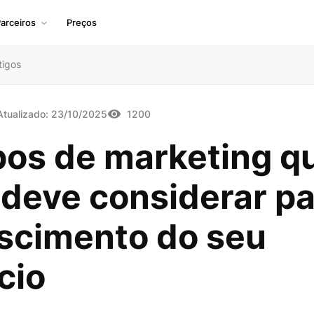
arceiros
Preços
tigos
Atualizado:
23/10/2025
1200
pos de marketing q
 deve considerar pa
escimento do seu
cio