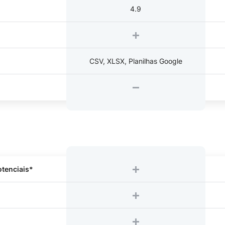
4.9
CSV, XLSX, Planilhas Google
otenciais*