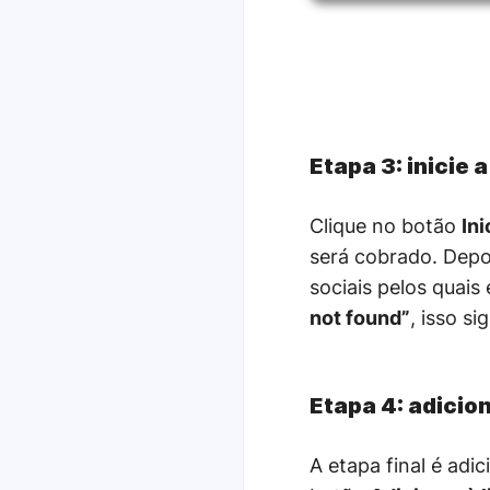
Etapa 3: inicie 
Clique no botão
Ini
será cobrado. Depo
sociais pelos quai
not found”
, isso s
Etapa 4: adicion
A etapa final é adic