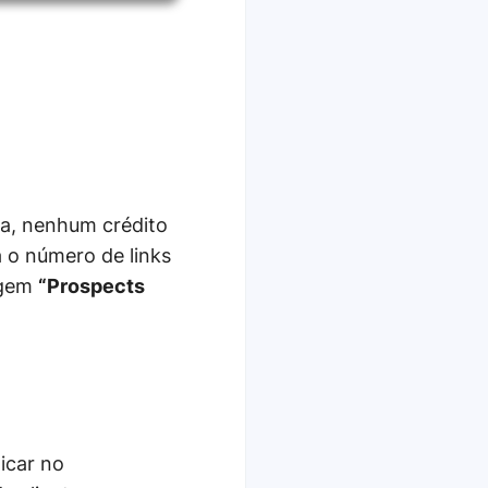
pa, nenhum crédito
 o número de links
agem
“Prospects
licar no