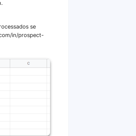
n.
ocessados ​​se
com/in/prospect-