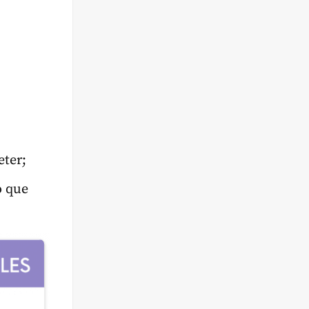
eter;
o que