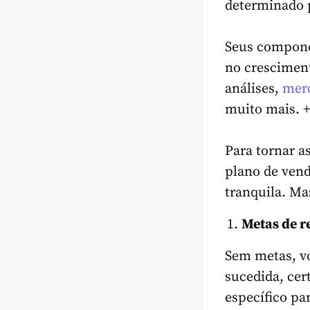
determinado 
Seus compone
no cresciment
análises,
mer
muito mais. 
Para tornar a
plano de ven
tranquila. Ma
Metas de r
Sem metas, v
sucedida, cer
específico par