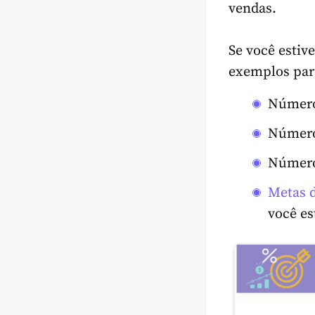
vendas.
Se você estiv
exemplos par
Números
Número 
Número 
Metas 
você es