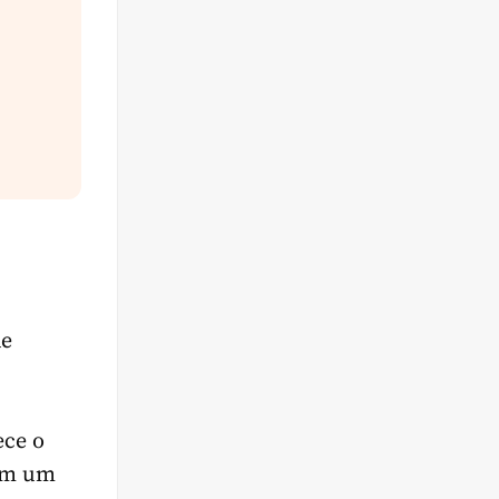
de
ece o
 em um