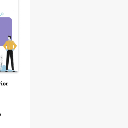
rior
s