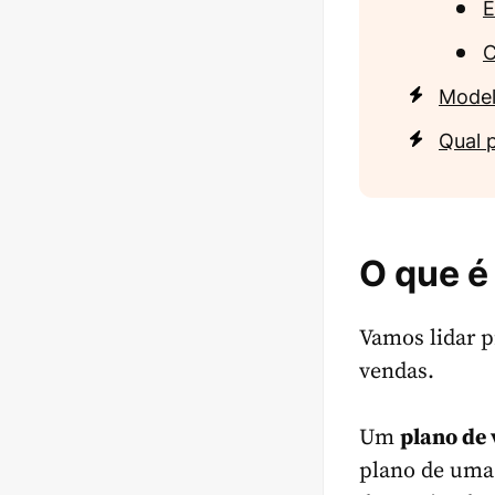
E
C
Model
Qual 
O que é
Vamos lidar p
vendas.
Um
plano de
plano de uma