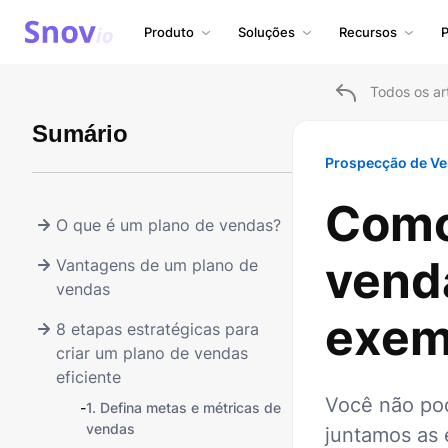
Produto
Soluções
Recursos
P
Todos os ar
Sumário
Prospecção de V
Como
O que é um plano de vendas?
vend
Vantagens de um plano de
vendas
exem
8 etapas estratégicas para
criar um plano de vendas
eficiente
Você não pod
-
1. Defina metas e métricas de
vendas
juntamos as 