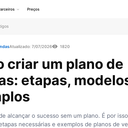
arceiros
Preços
tigos
endas
Atualizado:
7/07/2026
1820
 criar um plano de
as: etapas, modelo
plos
e alcançar o sucesso sem um plano. É por iss
etapas necessárias e exemplos de planos de v