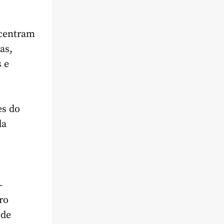
ncentram
as,
s e
es do
da
-
ro
 de