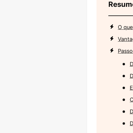
Resum
O que
Vanta
Passo
D
D
E
C
D
D