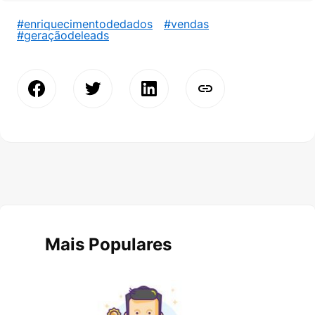
#enriquecimentodedados
#vendas
#geraçãodeleads
Mais Populares