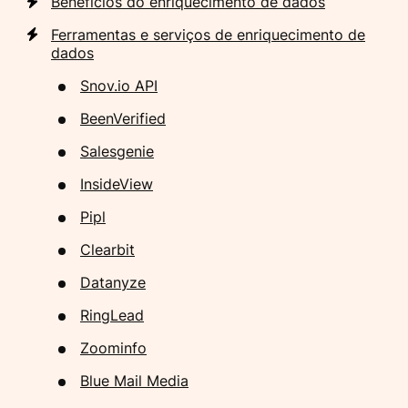
Benefícios do enriquecimento de dados
Ferramentas e serviços de enriquecimento de
dados
Snov.io API
BeenVerified
Salesgenie
InsideView
Pipl
Clearbit
Datanyze
RingLead
Zoominfo
Blue Mail Media