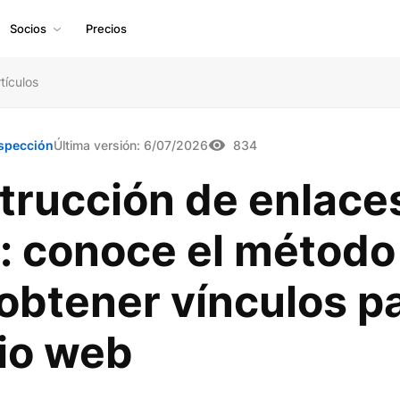
Socios
Precios
tículos
spección
Última versión:
6/07/2026
834
trucción de enlace
s: conoce el método
obtener vínculos p
tio web