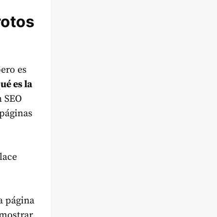
rotos
pero es
ué es la
n SEO
 páginas
lace
a página
 mostrar