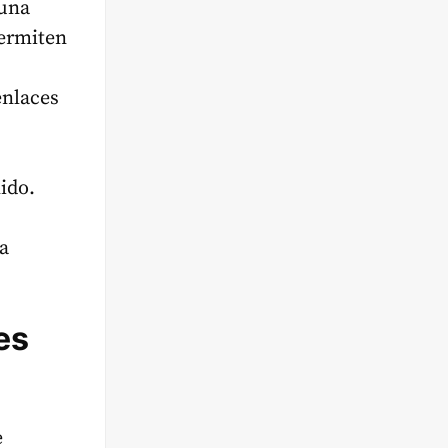
 una
permiten
enlaces
ido.
ta
es
e