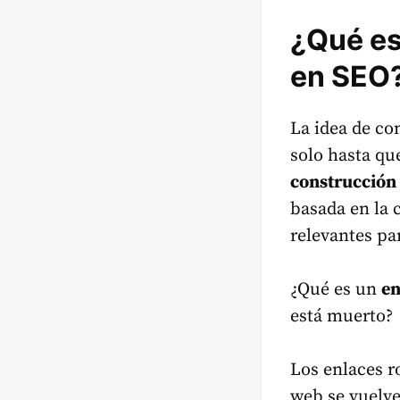
¿Qué es
en SEO
La idea de co
solo hasta qu
construcción 
basada en la 
relevantes pa
¿Qué es un
en
está muerto?
Los enlaces r
web se vuelve 