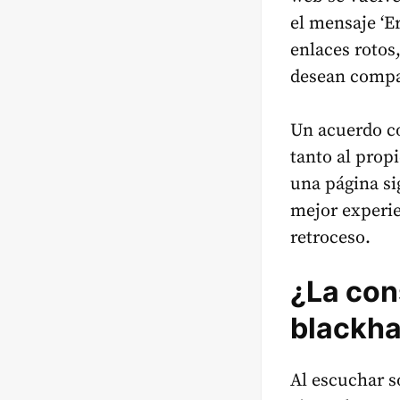
el mensaje ‘E
enlaces rotos,
desean compar
Un acuerdo co
tanto al prop
una página sig
mejor experie
retroceso.
¿La con
blackha
Al escuchar s