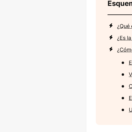
Esque
¿Qué 
¿Es l
¿Cómo
E
V
C
E
U