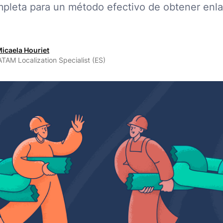
pleta para un método efectivo de obtener enl
icaela Houriet
TAM Localization Specialist (ES)