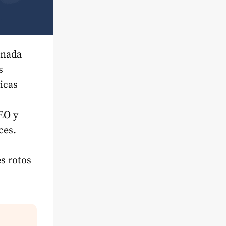
inada
s
icas
EO y
ces.
s rotos