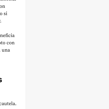
con
o si
.
neficia
oto con
n una
s
cautela.