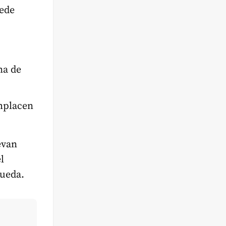
uede
na de
mplacen
evan
l
queda.