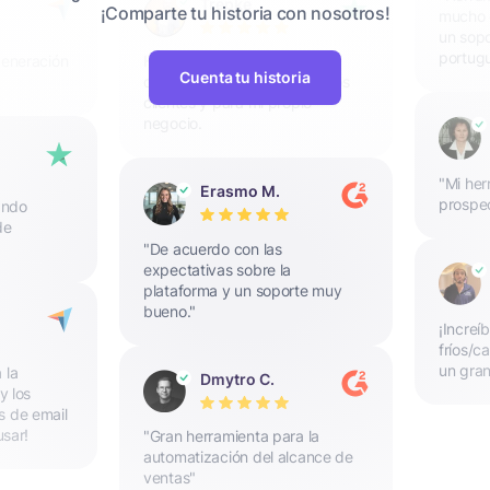
Trepke
¡Comparte tu historia con nosotros!
mucho e
un sopo
portugu
generación
He estado utilizando Snov.io
Cuenta tu historia
durante un tiempo para varios
clientes y para mi propio
negocio.
"Mi her
Erasmo M.
prospe
ando
de
"De acuerdo con las
expectativas sobre la
plataforma y un soporte muy
bueno."
¡Increí
fríos/c
un gran
 la
Dmytro C.
y los
s de email
usar!
"Gran herramienta para la
automatización del alcance de
ventas"