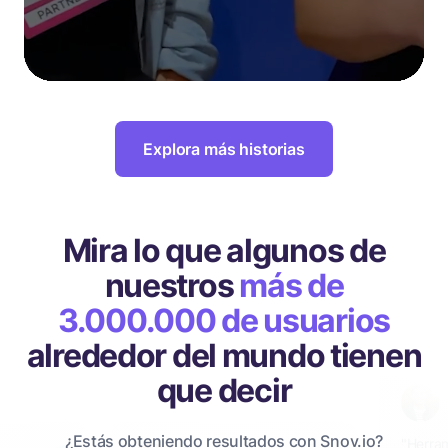
Explora más historias
Mira lo que algunos de
nuestros
más de
3.000.000 de usuarios
alrededor del mundo tienen
que decir
¿Estás obteniendo resultados con Snov.io?
"Herra