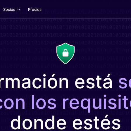
Socios
Precios
ormación está
s
on los requisit
donde estés