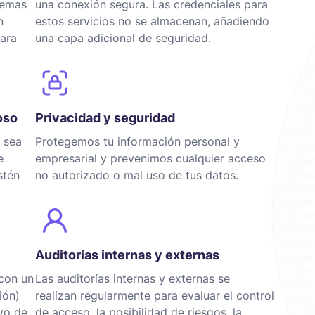
temas
una conexión segura. Las credenciales para
n
estos servicios no se almacenan, añadiendo
para
una capa adicional de seguridad.
oso
Privacidad y seguridad
 sea
Protegemos tu información personal y
e
empresarial y prevenimos cualquier acceso
stén
no autorizado o mal uso de tus datos.
Auditorías internas y externas
con un
Las auditorías internas y externas se
ión)
realizan regularmente para evaluar el control
vo de
de acceso, la posibilidad de riesgos, la