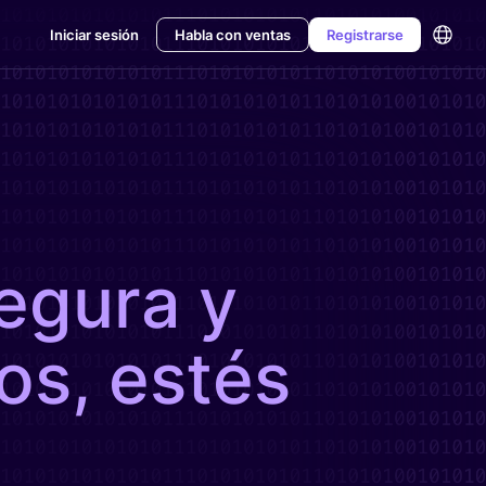
Iniciar sesión
Habla con ventas
Registrarse
egura y
os, estés