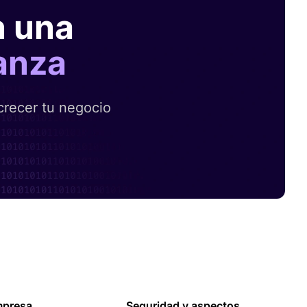
n una
anza
crecer tu negocio
presa
Seguridad y aspectos