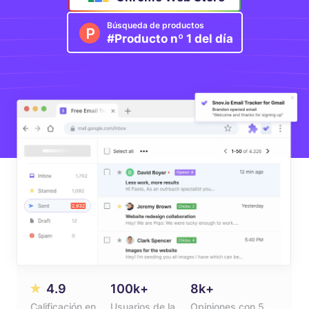
Búsqueda de productos
#Producto nº 1 del día
4.9
100k+
8k+
Calificación en
Usuarios de la
Opiniones con 5