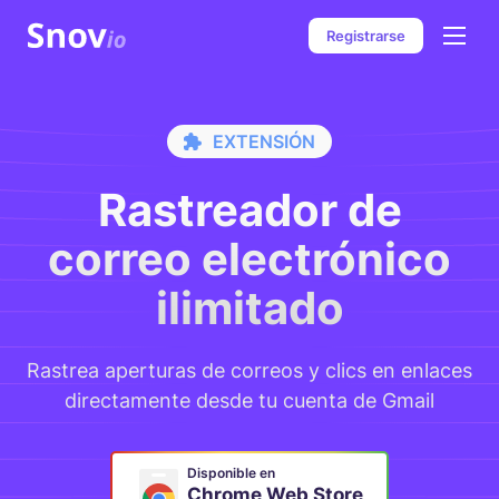
Registrarse
E
X
T
E
N
S
I
Ó
N
Rastreador de
correo electrónico
ilimitado
Rastrea aperturas de correos y clics en enlaces
directamente desde tu cuenta de Gmail
Disponible en
Chrome Web Store