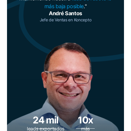
más baja posible
."
André Santos
Jefe de Ventas en Koncepto
24 mil
10x
leads exportados
más