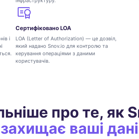
інфраструктуру.
Сертифіковано LOA
ів і
LOA (Letter of Authorization) — це дозвіл,
і
який надано Snov.io для контролю та
ться.
керування операціями з даними
користувачів.
ьніше про те, як S
захищає ваші дані