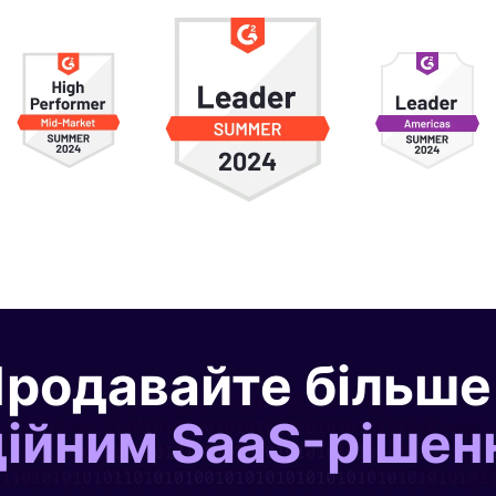
родавайте більше
дійним SaaS-рішен