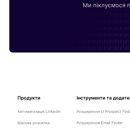
Ми піклуємося п
Продукти
Інструменти та додатк
Автоматизація LinkedIn
Розширення LI Prospect Fin
Масова розсилка
Розширення Email Finder