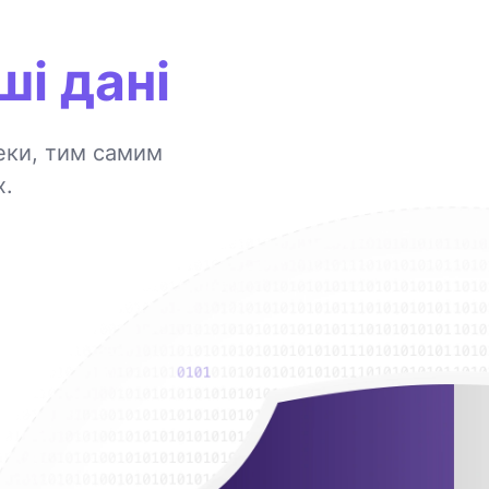
і дані
пеки, тим самим
х.