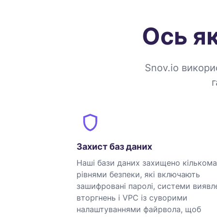
Ось я
Snov.io викори
г
Захист баз даних
Наші бази даних захищено кількома
рівнями безпеки, які включають
зашифровані паролі, системи виявл
вторгнень і VPC із суворими
налаштуваннями файрвола, щоб