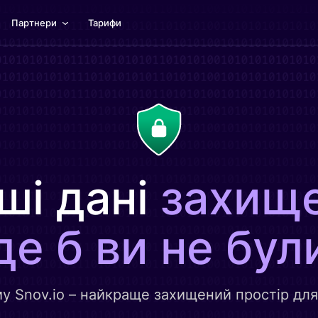
Партнери
Тарифи
ші дані
захище
де б ви не бул
му Snov.io – найкраще захищений простір для