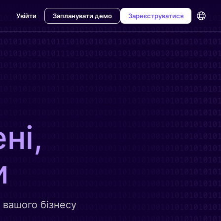
Увійти
Запланувати демо
Зареєструватися
ні,
и
 вашого бізнесу