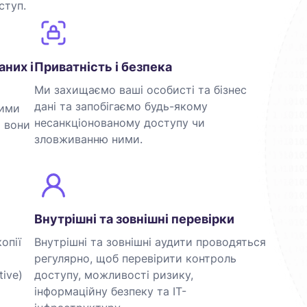
ступ.
аних і
Приватність і безпека
Ми захищаємо ваші особисті та бізнес
дані та запобігаємо будь-якому
ними
несанкціонованому доступу чи
я вони
зловживанню ними.
Внутрішні та зовнішні перевірки
опії
Внутрішні та зовнішні аудити проводяться
регулярно, щоб перевірити контроль
ive)
доступу, можливості ризику,
інформаційну безпеку та ІТ-