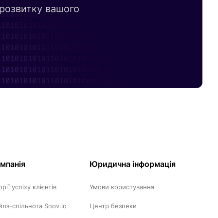
 розвитку вашого
мпанія
Юридична інформація
орії успіху клієнтів
Умови користування
йлз-спільнота Snov.io
Центр безпеки