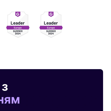
 з
ням