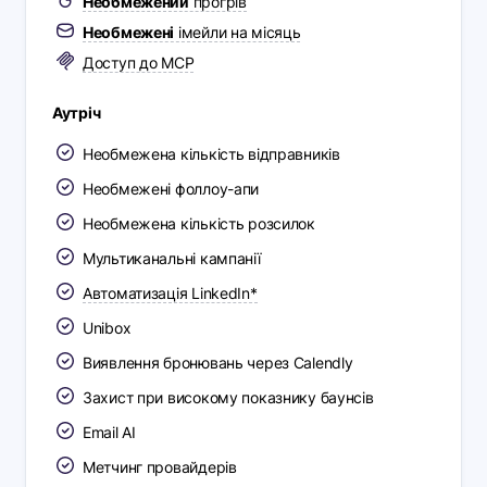
Необмежений
прогрів
Необмежені
імейли на місяць
Доступ до MCP
Аутріч
Необмежена кількість відправників
Необмежені фоллоу-апи
Необмежена кількість розсилок
Мультиканальні кампанії
Автоматизація LinkedIn*
Unibox
Виявлення бронювань через Calendly
Захист при високому показнику баунсів
Email AI
Метчинг провайдерів