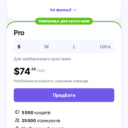
Усі функції
Найкраще для зростання
Pro
S
M
L
Ultra
Для необмеженого зростання
$
74
.25
/міс
Необмежена кількість учасників команди
Придбати
5 000
кредитів
25 000
отримувачів