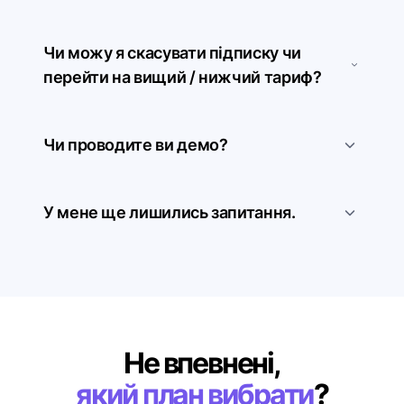
Чи можу я скасувати підписку чи
перейти на вищий / нижчий тариф?
Чи проводите ви демо?
У мене ще лишились запитання.
Не впевнені,
який план вибрати
?