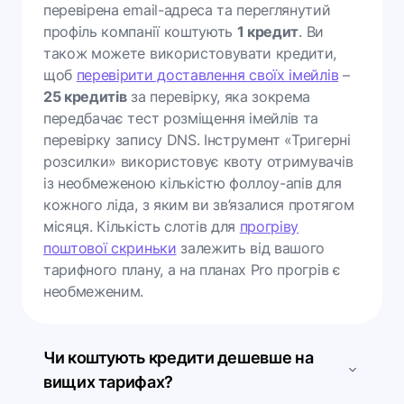
перевірена email-адреса та переглянутий
профіль компанії коштують
1 кредит
. Ви
також можете використовувати кредити,
щоб
перевірити доставлення своїх імейлів
–
25 кредитів
за перевірку, яка зокрема
передбачає тест розміщення імейлів та
перевірку запису DNS. Інструмент «Тригерні
розсилки» використовує квоту отримувачів
із необмеженою кількістю фоллоу-апів для
кожного ліда, з яким ви зв’язалися протягом
місяця. Кількість слотів для
прогріву
поштової скриньки
залежить від вашого
тарифного плану, а на планах Pro прогрів є
необмеженим.
Чи коштують кредити дешевше на
вищих тарифах?