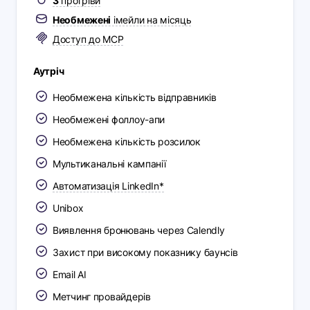
3
прогріви
Необмежені
імейли на місяць
Доступ до MCP
Аутріч
Необмежена кількість відправників
Необмежені фоллоу-апи
Необмежена кількість розсилок
Мультиканальні кампанії
Автоматизація LinkedIn*
Unibox
Виявлення бронювань через Calendly
Захист при високому показнику баунсів
Email AI
Метчинг провайдерів