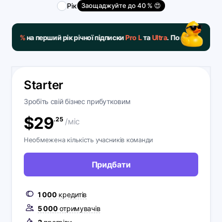
Рік
Заощаджуйте до 40 % 😍
а перший рік річної підписки
Pro L
та
Ultra
. Покваптеся, пропозиція
Starter
Зробіть свій бізнес прибутковим
$
29
.25
/міс
Необмежена кількість учасників команди
Придбати
1 000
кредитів
5 000
отримувачів