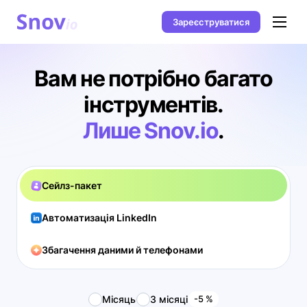
Зареєструватися
Вам не потрібно багато
інструментів.
Лише Snov.io
.
Сейлз-пакет
Автоматизація LinkedIn
Збагачення даними й телефонами
Місяць
3 місяці
-5 %