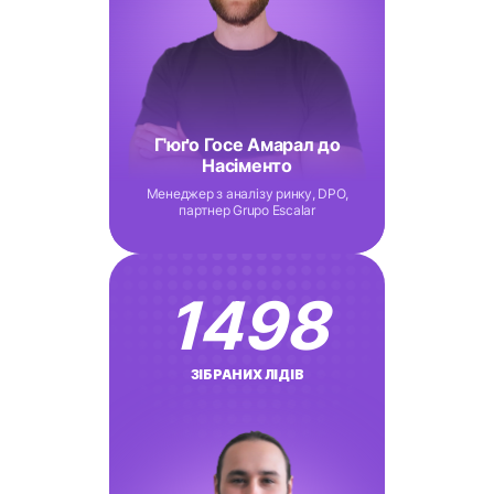
Г'юґо Госе Амарал до
Насіменто
Менеджер з аналізу ринку, DPO,
партнер Grupo Escalar
1498
ЗІБРАНИХ ЛІДІВ