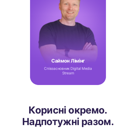
Саймон Лімінг
Співзасновник Digital Media
Stream
Корисні окремо.
Надпотужні разом.