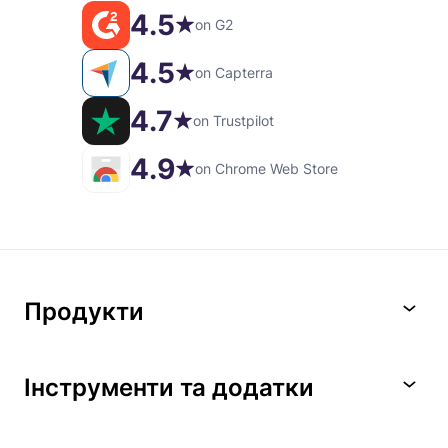
4.5
on G2
4.5
on Capterra
4.7
on Trustpilot
4.9
on Chrome Web Store
Продукти
Інструменти та додатки