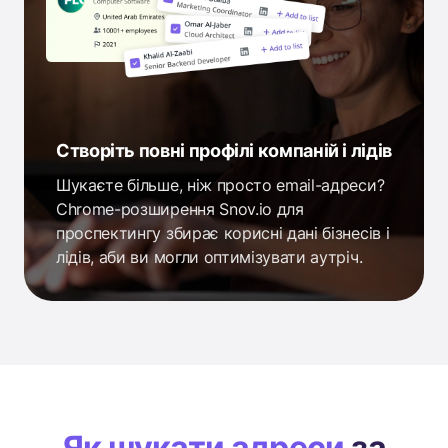
Створіть повні профілі компаній і лідів
Шукаєте більше, ніж просто email-адреси?
Chrome-розширення Snov.io для
проспектингу збирає корисні дані бізнесів і
лідів, аби ви могли оптимізувати аутріч.
Як шукати адреси
за