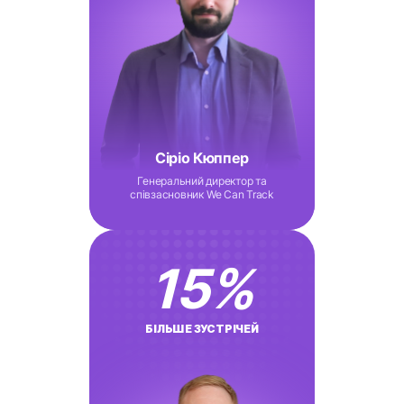
Сіріо Кюппер
Генеральний директор та
співзасновник We Can Track
15
%
БІЛЬШЕ ЗУСТРІЧЕЙ