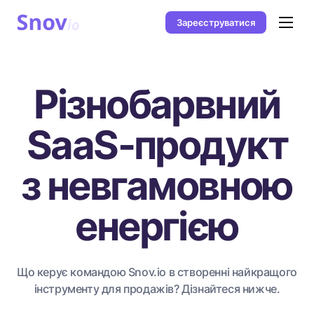
Зареєструватися
Різнобарвний
SaaS-продукт
з невгамовною
енергією
Що керує командою Snov.io в створенні найкращого
інструменту для продажів? Дізнайтеся нижче.