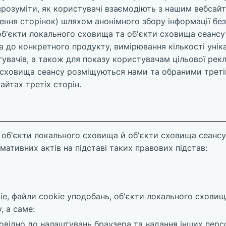
зрозуміти, як користувачі взаємодіють з нашим вебсайт
ення сторінок) шляхом анонімного збору інформації без 
, об'єкти локального сховища та об'єкти сховища сеан
а до конкретного продукту, вимірювання кількості унік
увачів, а також для показу користувачам цільової рекла
 сховища сеансу розміщуються нами та обраними трет
айтах третіх сторін.
об'єкти локального сховища й об'єкти сховища сеансу
мативних актів на підставі таких правових підстав:
ie, файли cookie уподобань, об'єкти локального сховищ
, а саме:
овідно до налаштувань браузера та надання інших персо