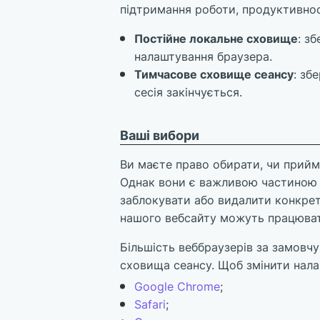
підтримання роботи, продуктивно
Постійне локальне сховище
: з
налаштування браузера.
Тимчасове сховище сеансу
: зб
сесія закінчується.
Ваші вибори
Ви маєте право обирати, чи прийм
Однак вони є важливою частиною ф
заблокувати або видалити конкретн
нашого вебсайту можуть працюват
Більшість веббраузерів за замовчу
сховища сеансу. Щоб змінити нала
Google Chrome
;
Safari
;