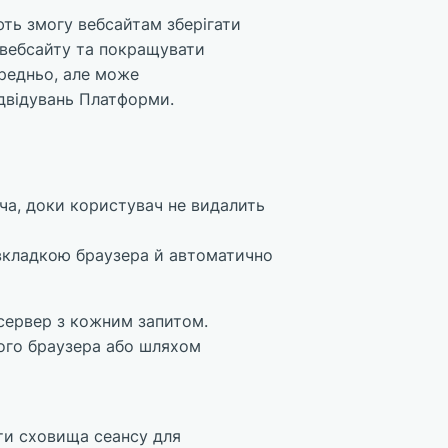
ють змогу вебсайтам зберігати
 вебсайту та покращувати
ередньо, але може
ідвідувань Платформи.
ача, доки користувач не видалить
 вкладкою браузера й автоматично
сервер з кожним запитом.
вого браузера або шляхом
ти сховища сеансу для