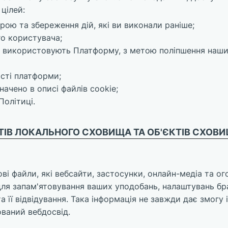
 цілей:
рою та збереження дій, які ви виконали раніше;
го користувача;
чі використовують Платформу, з метою поліпшення наши
сті платформи;
начено в описі файлів cookie;
Політиці.
КТІВ ЛОКАЛЬНОГО СХОВИЩА ТА ОБ'ЄКТІВ СХОВ
ві файли, які вебсайти, застосунки, онлайн-медіа та о
для запам'ятовування ваших уподобань, налаштувань б
 її відвідування. Така інформація не завжди дає змогу 
ований вебдосвід.