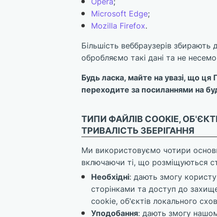
Opera
;
Microsoft Edge
;
Mozilla Firefox
.
Більшість веббраузерів збирають д
обробляємо такі дані та не несемо в
Будь ласка, майте на увазі, що ця
переходите за посиланнями на буд
ТИПИ ФАЙЛІВ COOKIE, ОБ'ЄК
ТРИВАЛІСТЬ ЗБЕРІГАННЯ
Ми використовуємо чотири основні
включаючи ті, що розміщуються ст
Необхідні
: дають змогу користу
сторінками та доступ до захище
cookie, об'єктів локального схо
Уподобання
: дають змогу нашом