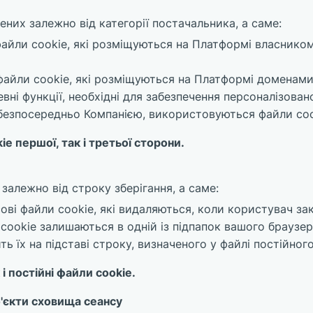
лених залежно від категорії постачальника, а саме:
файли cookie, які розміщуються на Платформі власником
 файли cookie, які розміщуються на Платформі доменами
евні функції, необхідні для забезпечення персоналізова
 безпосередньо Компанією, використовуються файли coo
e першої, так і третьої сторони.
залежно від строку зберігання, а саме:
сові файли cookie, які видаляються, коли користувач за
и cookie залишаються в одній із підпапок вашого браузер
ь їх на підставі строку, визначеного у файлі постійного
і постійні файли cookie.
'єкти сховища сеансу