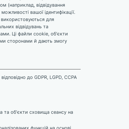
ом (наприклад, відвідування
можливості вашої ідентифікації.
су використовуються для
альних відвідувань та
ми. Ці файли cookie, об'єкти
іми сторонами й дають змогу
 відповідно до GDPR, LGPD, CCPA
а та об'єкти сховища сеансу на
налізованих функцій на основі