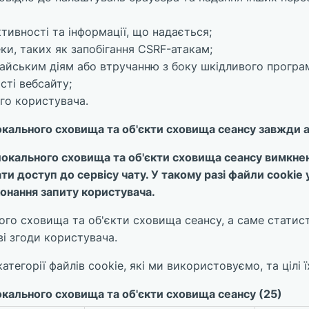
тивності та інформації, що надається;
ки, таких як запобігання CSRF-атакам;
айським діям або втручанню з боку шкідливого програ
сті вебсайту;
ого користувача.
локального сховища та об'єкти сховища сеансу завжди а
локального сховища та об'єкти сховища сеансу вимкнен
ти доступ до сервісу чату. У такому разі файли cooki
онання запиту користувача.
ного сховища та об'єкти сховища сеансу, а саме статист
і згоди користувача.
категорії файлів cookie, які ми використовуємо, та цілі 
локального сховища та об'єкти сховища сеансу (25)