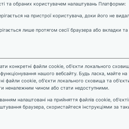
сті та обраних користувачем налаштувань Платформи:
берігається на пристрої користувача, доки його не вида
ерігається лише протягом сесії браузера або вкладки т
ати конкретні файли cookie, об'єкти локального сховищ
ункціонування нашого вебсайту. Будь ласка, майте на 
і файли cookie, об'єкти локального сховища та об'єкти
и неналежним чином або стати недоступними.
ванням налаштовані на прийняття файлів cookie, об'єкт
штування браузера, скористайтеся інструкціями за та