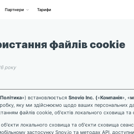
Партнери
Тарифи
истання файлів cookie
26 року
Політика
») встановлюється
Snovio Inc.
(
«
Компанія
», «
м
робку, яку ми здійснюємо щодо ваших персональних да
станням файлів cookie, об'єктів локального сховища та 
об'єкти локального сховища та об'єкти сховища сеанс
/мобільному застосунку Snov.io та методах API, доступни