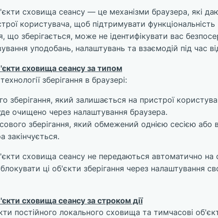
'єкти сховища сеансу — це механізми браузера, які да
трої користувача, щоб підтримувати функціональність
я, що зберігається, може не ідентифікувати вас безпос
ування уподобань, налаштувань та взаємодій під час в
'єкти сховища сеансу за типом
хнології зберігання в браузері:
ого зберігання, який залишається на пристрої користув
уде очищено через налаштування браузера.
асового зберігання, який обмежений однією сесією або
а закінчується.
'єкти сховища сеансу не передаються автоматично на 
блокувати ці об'єкти зберігання через налаштування с
'єкти сховища сеансу за строком дії
ти постійного локального сховища та тимчасові об'єк