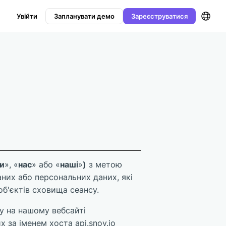
Увійти
Запланувати демо
Зареєструватися
и
», «
нас
» або «
наші
»
)
з метою
них або персональних даних, які
об'єктів сховища сеансу.
у на нашому вебсайті
х за іменем хоста api.snov.io