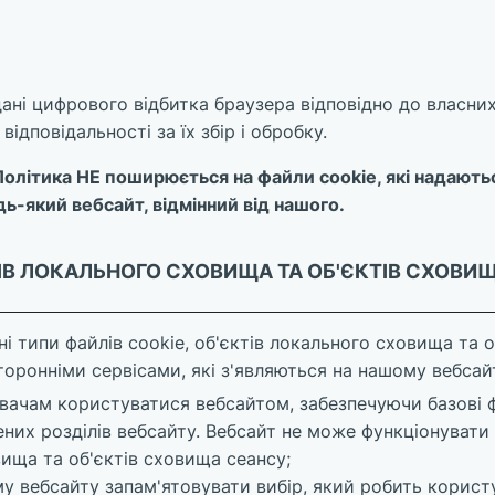
ані цифрового відбитка браузера відповідно до власних
ідповідальності за їх збір і обробку.
 Політика НЕ поширюється на файли cookie, які надають
ь-який вебсайт, відмінний від нашого.
ТІВ ЛОКАЛЬНОГО СХОВИЩА ТА ОБ'ЄКТІВ СХОВИЩА
 типи файлів cookie, об'єктів локального сховища та о
оронніми сервісами, які з'являються на нашому вебсайт
вачам користуватися вебсайтом, забезпечуючи базові ф
них розділів вебсайту. Вебсайт не може функціонувати
вища та об'єктів сховища сеансу;
у вебсайту запам'ятовувати вибір, який робить корист