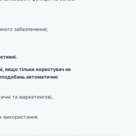
много забезпечення;
ктивні.
і, якщо тільки користувач не
e уподобань автоматично
ичні та маркетингові,
їх використання.