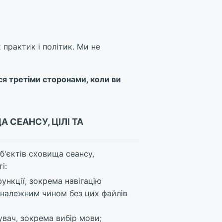
 практик і політик. Ми не
ся третіми сторонами, коли ви
 СЕАНСУ, ЦІЛІ ТА
б'єктів сховища сеансу,
і:
ункції, зокрема навігацію
 належним чином без цих файлів
увач, зокрема вибір мови;