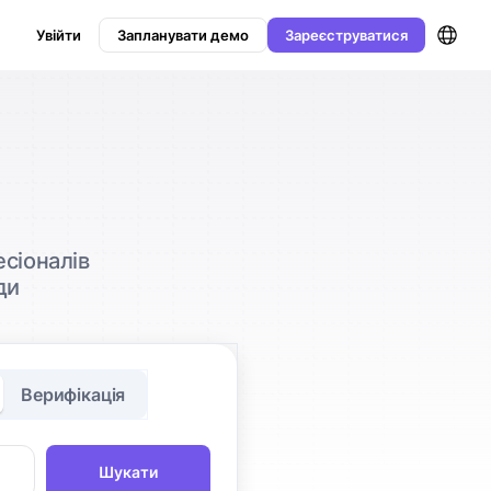
Увійти
Запланувати демо
Зареєструватися
есіоналів
ди
Верифікація
Шукати