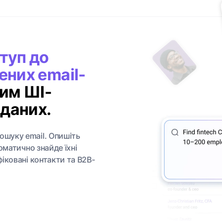
туп до
них email-
им ШІ-
 даних.
ошуку email. Опишіть
томатично знайде їхні
фіковані контакти та B2B-