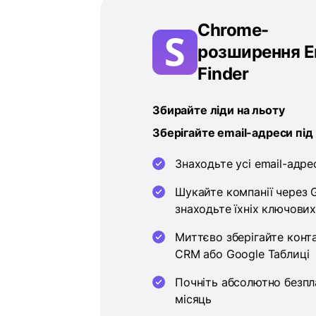
Chrome-
розширення E
Finder
Збирайте ліди на льоту
Зберігайте email-адреси під 
Знаходьте усі email-адре
Шукайте компанії через G
знаходьте їхніх ключових 
Миттєво зберігайте конта
CRM або Google Таблиці
Почніть абсолютно безпл
місяць