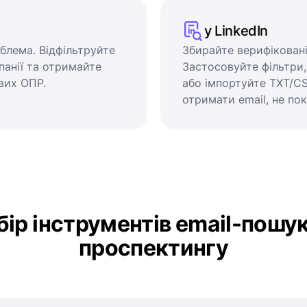
у LinkedIn
блема. Відфільтруйте
Збирайте верифіковані 
панії та отримайте
Застосовуйте фільтри,
вих ОПР.
або імпортуйте TXT/CS
отримати email, не по
ір інструментів email-пошу
проспектингу