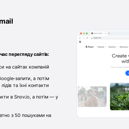
mail
час перегляду сайтів:
си на сайтах компаній
oogle-запити, а потім
лідів та їхні контакти
кти в Snov.io, а потім — у
атно з 50 пошуками на