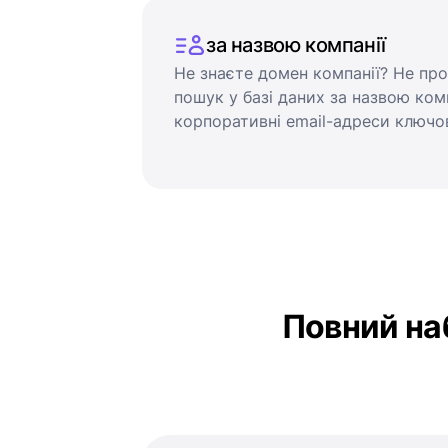
за назвою компанії
Не знаєте домен компанії? Не про
пошук у базі даних за назвою ком
корпоративні email-адреси ключо
Повний наб