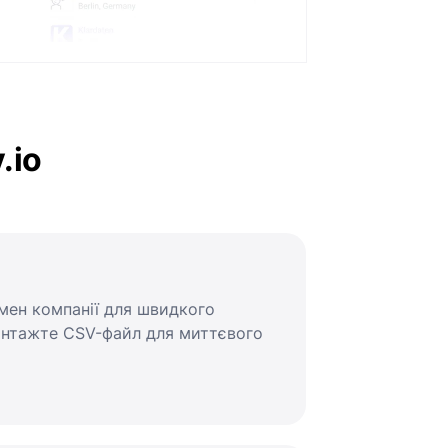
.io
омен компанії для швидкого
вантажте CSV-файл для миттєвого