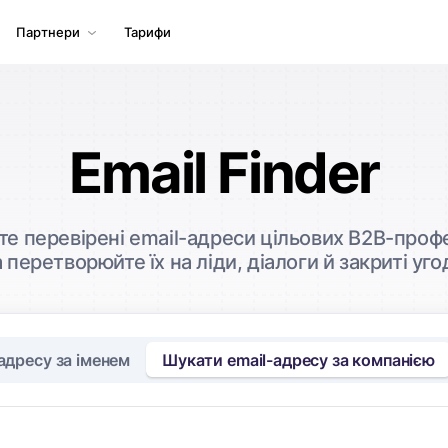
Партнери
Тарифи
Email Finder
е перевірені email-адреси цільових B2B-проф
а перетворюйте їх на ліди, діалоги й закриті уго
адресу за іменем
Шукати email-адресу за компанією