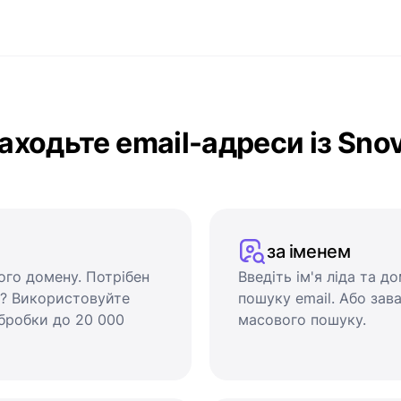
аходьте email-адреси із Snov
за іменем
ого домену. Потрібен
Введіть ім'я ліда та д
я? Використовуйте
пошуку email. Або за
бробки до 20 000
масового пошуку.