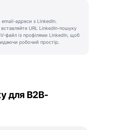
email-адреси з LinkedIn.
 вставляйте URL LinkedIn-пошуку
V-файл із профілями LinkedIn, щоб
кидаючи робочий простір.
ку для B2B-