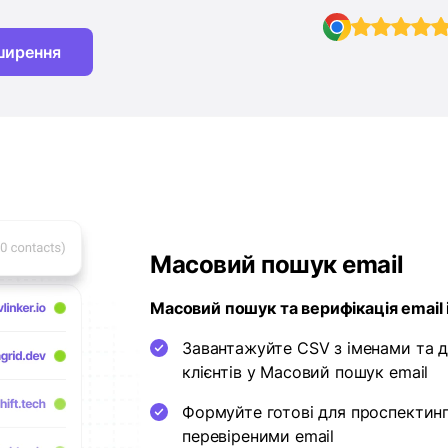
ширення
Масовий пошук email
Масовий пошук та верифікація email 
Завантажуйте CSV з іменами та 
клієнтів у Масовий пошук email
Формуйте готові для проспектингу
перевіреними email