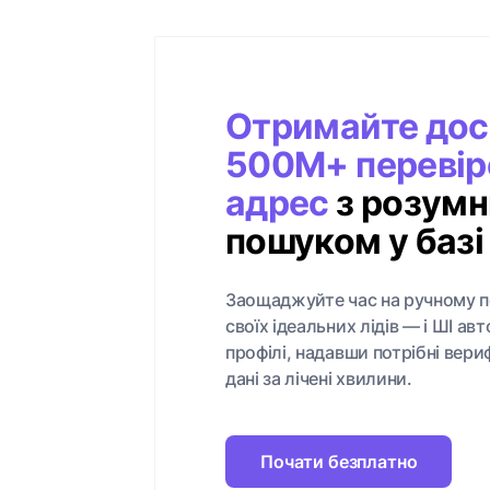
Отримайте дос
500M+ перевіре
адрес
з розумн
пошуком у базі
Заощаджуйте час на ручному п
своїх ідеальних лідів — і ШІ ав
профілі, надавши потрібні вери
дані за лічені хвилини.
Почати безплатно