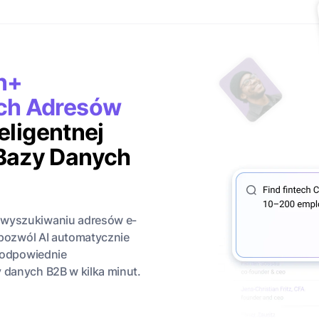
n+
ch Adresów
teligentnej
Bazy Danych
 wyszukiwaniu adresów e-
i pozwól AI automatycznie
c odpowiednie
 danych B2B w kilka minut.