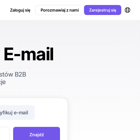
Zaloguj się
Porozmawiaj z nami
Zarejestruj się
E-mail
istów B2B
cje
fikuj e-mail
Znajdź