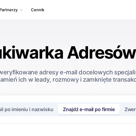
Partnerzy
Cennik
kiwarka Adresów 
weryfikowane adresy e-mail docelowych specjal
zamień ich w leady, rozmowy i zamknięte transak
il po imieniu i nazwisku
Znajdź e-mail po firmie
Zwery