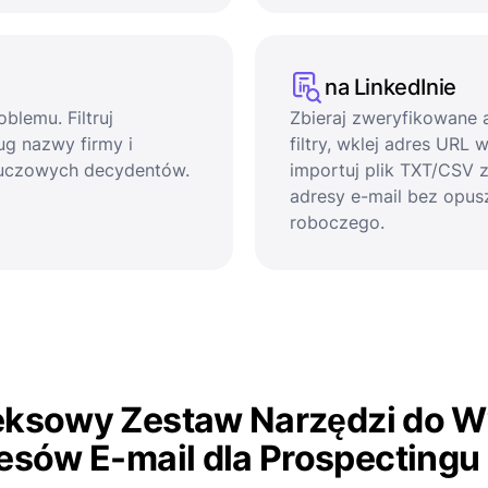
na LinkedInie
blemu. Filtruj
Zbieraj zweryfikowane a
g nazwy firmy i
filtry, wklej adres URL 
luczowych decydentów.
importuj plik TXT/CSV z
adresy e-mail bez opus
roboczego.
eksowy Zestaw Narzędzi do W
esów E-mail dla Prospectingu