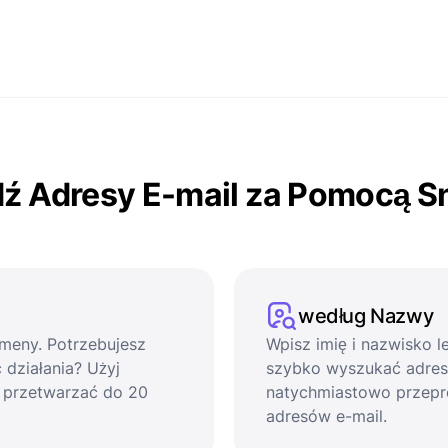
ź Adresy E-mail za Pomocą S
według Nazwy
omeny. Potrzebujesz
Wpisz imię i nazwisko 
działania? Użyj
szybko wyszukać adres e
 przetwarzać do 20
natychmiastowo przep
adresów e-mail.