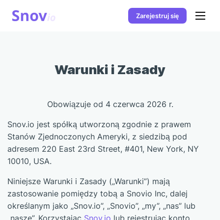
Zarejestruj się
Warunki i Zasady
Obowiązuje od 4 czerwca 2026 r.
Snov.io jest spółką utworzoną zgodnie z prawem
Stanów Zjednoczonych Ameryki, z siedzibą pod
adresem 220 East 23rd Street, #401, New York, NY
10010, USA.
Niniejsze Warunki i Zasady („Warunki”) mają
zastosowanie pomiędzy tobą a Snovio Inc, dalej
określanym jako „Snov.io”, „Snovio”, „my”, „nas” lub
„nasze”. Korzystając
Snov.io
lub rejestrując konto,