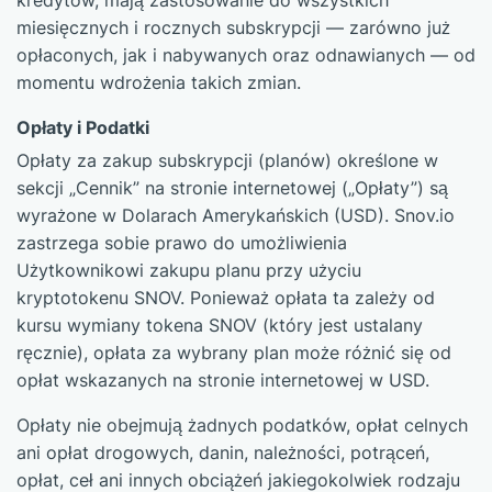
kredytów, mają zastosowanie do wszystkich
miesięcznych i rocznych subskrypcji — zarówno już
opłaconych, jak i nabywanych oraz odnawianych — od
momentu wdrożenia takich zmian.
Opłaty i Podatki
Opłaty za zakup subskrypcji (planów) określone w
sekcji „Cennik” na stronie internetowej („Opłaty”) są
wyrażone w Dolarach Amerykańskich (USD). Snov.io
zastrzega sobie prawo do umożliwienia
Użytkownikowi zakupu planu przy użyciu
kryptotokenu SNOV. Ponieważ opłata ta zależy od
kursu wymiany tokena SNOV (który jest ustalany
ręcznie), opłata za wybrany plan może różnić się od
opłat wskazanych na stronie internetowej w USD.
Opłaty nie obejmują żadnych podatków, opłat celnych
ani opłat drogowych, danin, należności, potrąceń,
opłat, ceł ani innych obciążeń jakiegokolwiek rodzaju