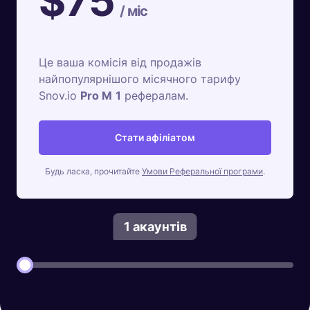
$
75
/ міс
Це ваша комісія від продажів
найпопулярнішого місячного тарифу
Snov.io
Pro M
1
рефералам.
Стати афіліатом
Будь ласка, прочитайте
Умови Реферальної програми
.
1
акаунтів