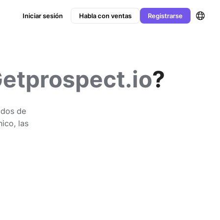
Iniciar sesión
Habla con ventas
Registrarse
etprospect.io
?
odos de
ico, las