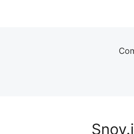
Com
Snov.i