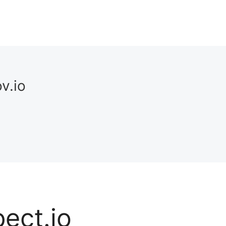
v.io
pect.io