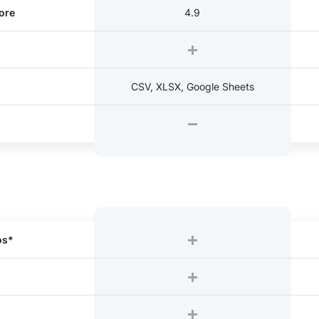
ore
4.9
CSV, XLSX, Google Sheets
os*