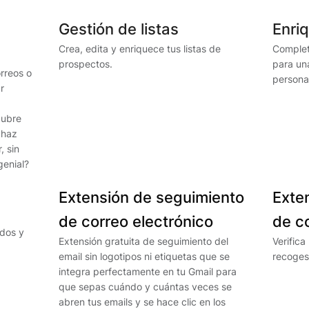
Gestión de listas
Enri
Crea, edita y enriquece tus listas de
Completa
prospectos.
para una
rreos o
personal
r
cubre
 haz
, sin
genial?
Extensión de seguimiento
Exten
de correo electrónico
de c
ados y
Extensión gratuita de seguimiento del
Verifica
email sin logotipos ni etiquetas que se
recoges,
integra perfectamente en tu Gmail para
que sepas cuándo y cuántas veces se
abren tus emails y se hace clic en los