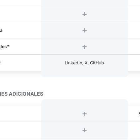
sa
ales*
*
LinkedIn, X, GitHub
ES ADICIONALES