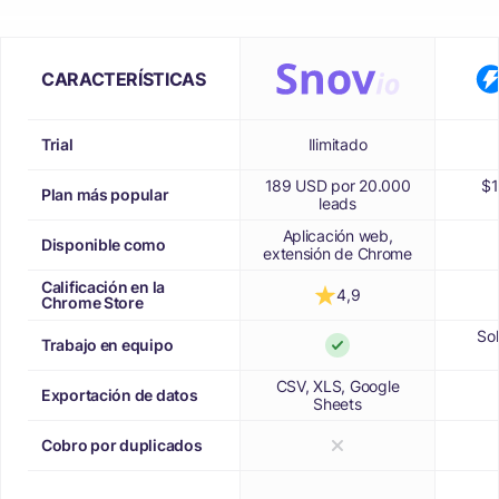
CARACTERÍSTICAS
Trial
Ilimitado
189 USD por 20.000
$1
Plan más popular
leads
Aplicación web,
Disponible como
extensión de Chrome
Calificación en la
4,9
Chrome Store
So
Trabajo en equipo
CSV, XLS, Google
Exportación de datos
Sheets
Cobro por duplicados