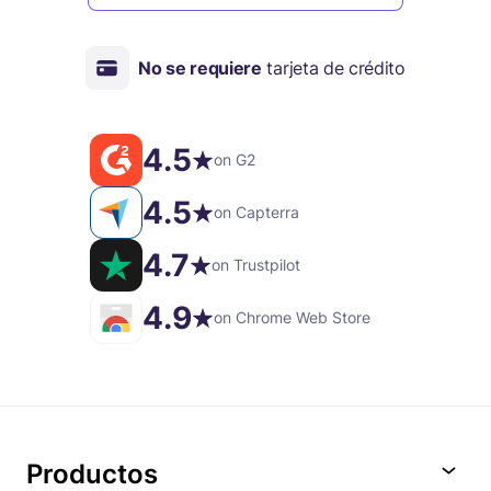
No se requiere
tarjeta de crédito
4.5
on G2
4.5
on Capterra
4.7
on Trustpilot
4.9
on Chrome Web Store
Productos