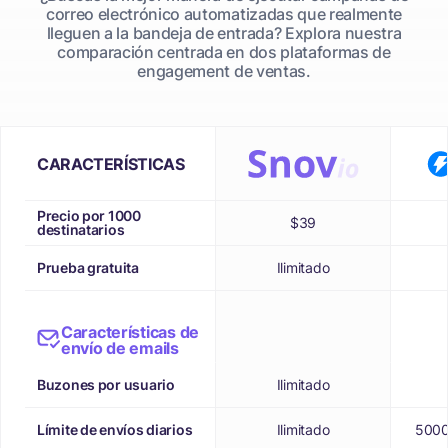
correo electrónico automatizadas que realmente
lleguen a la bandeja de entrada? Explora nuestra
comparación centrada en dos plataformas de
engagement de ventas.
CARACTERÍSTICAS
Precio por 1000
$39
destinatarios
Prueba gratuita
Ilimitado
Características de
envío de emails
Buzones por usuario
Ilimitado
Límite de envíos diarios
Ilimitado
5000