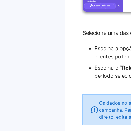
Selecione uma das 
Escolha a opçã
clientes poten
Escolha o “
Rel
período selecio
Os dados no a
campanha. Par
direito, edite