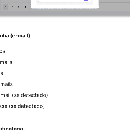
ha (e-mail):
dos
mails
ks
mails
mail (se detectado)
esse (se detectado)
tinatário: