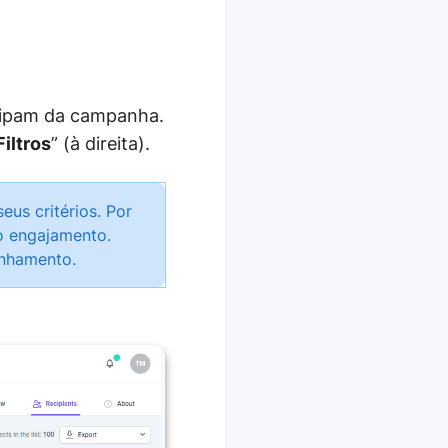
cipam da campanha.
Filtros
”
(à direita).
us critérios. Por
o engajamento.
anhamento.