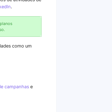
kedIn
.
planos
so.
vidades como um
 de campanhas
e