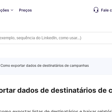
ações
Preços
Fale 
/
Como exportar dados de destinatários de campanhas
rtar dados de destinatários de
 como exportar listas de destinatários e baixar relatór