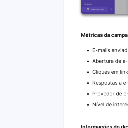
Métricas da campan
E-mails envia
Abertura de e-
Cliques em lin
Respostas a e-
Provedor de e-
Nível de inter
Informações do des