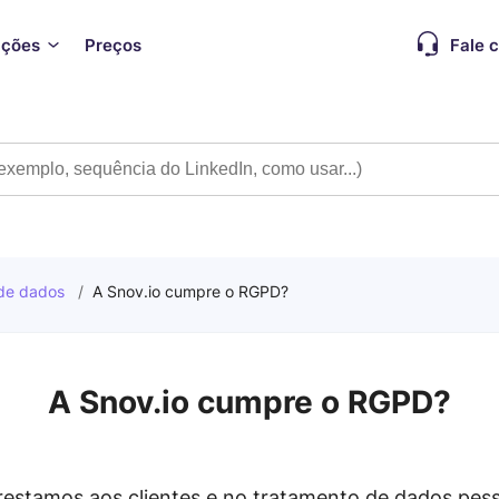
ações
Preços
Fale 
 de dados
/
A Snov.io cumpre o RGPD?
A Snov.io cumpre o RGPD?
restamos aos clientes e no tratamento de dados pes