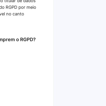
o titular de dados
 do RGPD por meio
vel no canto
cumprem o RGPD?