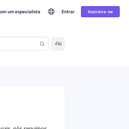
com um especialista
Entrar
Inscreva-se
soais, nós seguimos