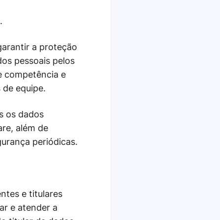
.
arantir a proteção
dos pessoais pelos
de competência e
 de equipe.
s os dados
are, além de
gurança periódicas.
tes e titulares
r e atender a