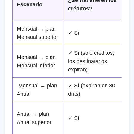
¿Se transfieren los
Escenario
r
créditos?
d
Mensual → plan
✓ Sí
✗
Mensual superior
✓ Sí (solo créditos;
Mensual → plan
los destinatarios
✗
Mensual inferior
expiran)
Mensual → plan
✓ Sí (expiran en 30
✗
Anual
días)
Anual → plan
✓
✓ Sí
Anual superior
p