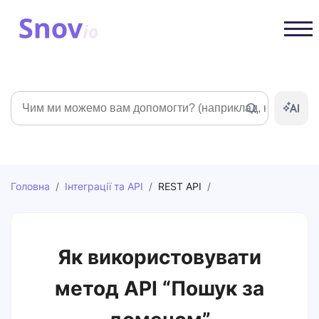
Пошук
Головна
/
Інтеграції та API
/
REST API
/
Як використовувати
метод API “Пошук за