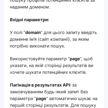
пошуку профілів потенційних клієнтів за
наданим доменом.
Вхідні параметри:
У полі “
domain
” для цього запиту введіть
доменне ім’я (сайт компанії), за яким
потрібно виконати пошук.
Використовуйте параметр “
page
”, щоб
указати, на якій сторінці результатів ви
хочете шукати потенційних клієнтів.
Пагінація в результатах API:
за
замовчуванням будь-який запит без
параметра “
page
” автоматично шукає на
першій сторінці результатів. Для пошуку