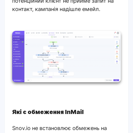
потенційний клієнт не прийме запит на
контакт, кампанія надішле емейл.
Які є обмеження InMail
Snov.io не встановлює обмежень на