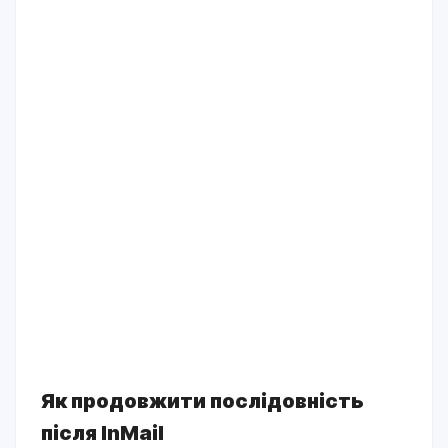
Як продовжити послідовність
після InMail