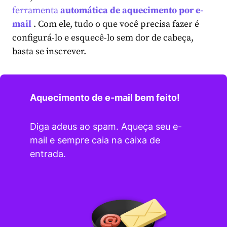
ferramenta
automática
de aquecimento por e-
mail
. Com ele, tudo o que você precisa fazer é
configurá-lo e esquecê-lo sem dor de cabeça,
basta se inscrever.
Aquecimento de e-mail bem feito!
Diga adeus ao spam. Aqueça seu e-
mail e sempre caia na caixa de
entrada.