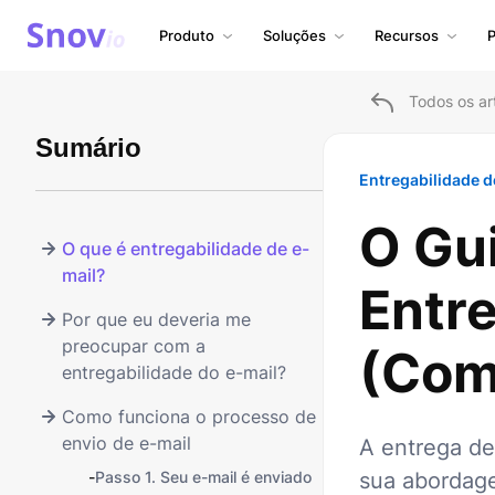
Produto
Soluções
Recursos
P
Todos os ar
Sumário
Entregabilidade d
O Gui
O que é entregabilidade de e-
mail?
Entre
Por que eu deveria me
preocupar com a
(Com
entregabilidade do e-mail?
Como funciona o processo de
envio de e-mail
A entrega de
-
Passo 1. Seu e-mail é enviado
sua abordag