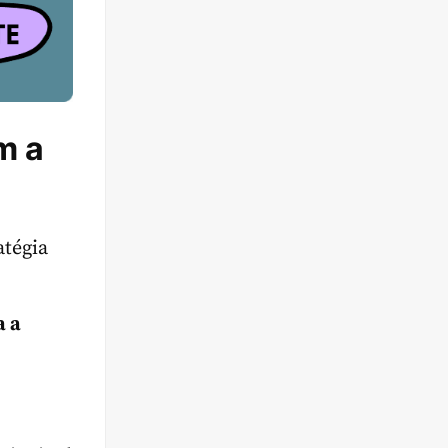
m a
atégia
a a