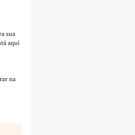
ra sua
stá aqui
rar na