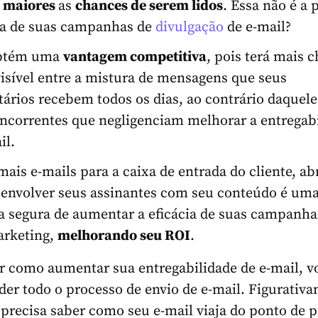
,
maiores
as
chances de serem lidos
. Essa não é a 
ia de suas campanhas de
divulgação
de
e-mail?
btém uma
vantagem competitiva
, pois terá mais 
visível entre a mistura de mensagens que seus
tários recebem todos os dias, ao contrário daquele
ncorrentes que negligenciam melhorar a entregab
il.
mais e-mails para a caixa de entrada do cliente, abr
e envolver seus assinantes com seu conteúdo é um
 segura de aumentar a eficácia de suas campanhas
arketing,
melhorando seu
ROI
.
r como aumentar sua entregabilidade de e-mail, v
der todo o processo de envio de e-mail. Figurativ
 precisa saber como seu e-mail viaja do ponto de p