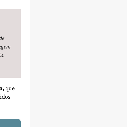
de
sagem
ia
ga,
que
vidos