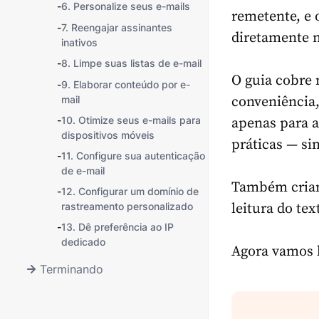
-
6. Personalize seus e-mails
remetente, e 
-
7. Reengajar assinantes
diretamente n
inativos
-
8. Limpe suas listas de e-mail
O guia cobre 
-
9. Elaborar conteúdo por e-
mail
conveniência,
-
10. Otimize seus e-mails para
apenas para a
dispositivos móveis
práticas — si
-
11. Configure sua autenticação
de e-mail
Também criam
-
12. Configurar um domínio de
rastreamento personalizado
leitura do te
-
13. Dê preferência ao IP
dedicado
Agora vamos 
Terminando