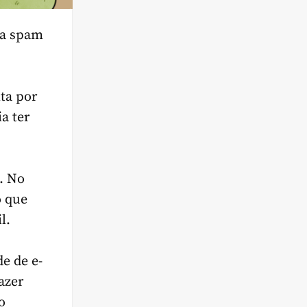
ra spam
ita por
a ter
. No
o que
l.
e de e-
azer
o