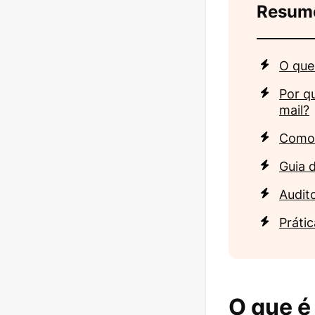
Resum
O que
Por q
mail?
Como 
Guia 
Audito
Práti
O que é