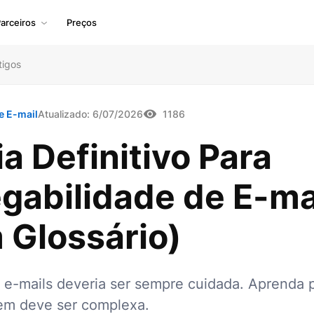
arceiros
Preços
tigos
e E-mail
Atualizado:
6/07/2026
1186
a Definitivo Para
gabilidade de E-ma
 Glossário)
 e-mails deveria ser sempre cuidada. Aprenda 
em deve ser complexa.