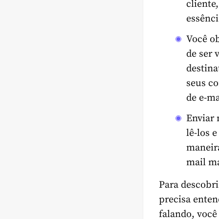
cliente
essênc
Você o
de ser 
destina
seus co
de e-ma
Enviar 
lê-los 
maneira
mail m
Para descobri
precisa enten
falando, você