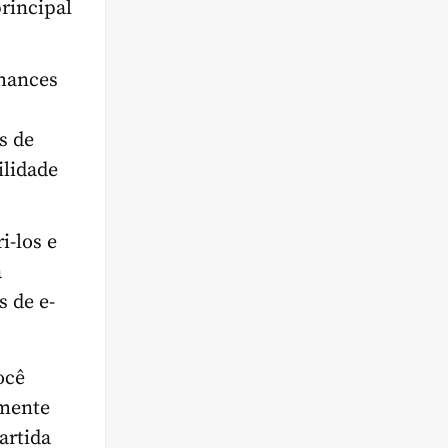
principal
chances
s de
ilidade
i-los e
a
 de e-
ocê
amente
artida