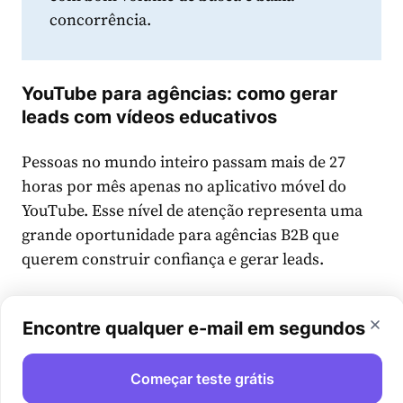
concorrência.
YouTube para agências: como gerar
leads com vídeos educativos
Pessoas no mundo inteiro passam mais de 27
horas por mês apenas no aplicativo móvel do
YouTube. Esse nível de atenção representa uma
grande oportunidade para agências B2B que
querem construir confiança e gerar leads.
Potenciais clientes frequentemente recorrem ao
Encontre qualquer e-mail em segundos
YouTube quando estão buscando respostas e
explorando soluções que o seu serviço pode
Começar teste grátis
oferecer. Quando seus vídeos aparecem nesses