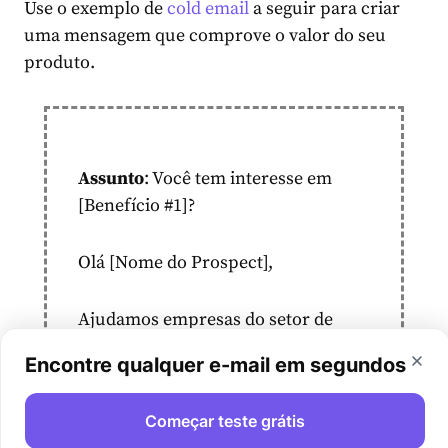
Use o exemplo de
cold email
a seguir para criar
uma mensagem que comprove o valor do seu
produto.
Assunto
: Você tem interesse em
[Benefício #1]?
Olá [Nome do Prospect],
Ajudamos empresas do setor de
[Indústria do Prospect] a resolverem
Encontre qualquer e-mail em segundos
eficazmente [Um Problema]. O [Seu
Produto] já ajudou [Concorrente #1]
Começar teste grátis
e [Concorrente #2] a conquistarem