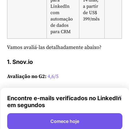
LinkedIn
a partir
com
de US$
automação
399/mês
de dados
para CRM
Vamos avaliá-las detalhadamente abaixo?
1. Snov.io
Avaliação no G2:
4,6/5
Preço da Snov.io:
plano gratuito disponível.
Encontre e-mails verificados no LinkedIn
Planos pagos a partir de US$ 39 por mês.
em segundos
Dados do
LinkedIn
que a Snov.io coleta:
nome;
Comece hoje
sobrenome; perfil social do prospect; cargo; país;