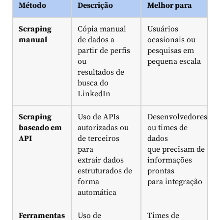
Método
Descrição
Melhor para
Scraping
Cópia manual
Usuários
manual
de dados a
ocasionais ou
partir de perfis
pesquisas em
ou
pequena escala
resultados de
busca do
LinkedIn
Scraping
Uso de APIs
Desenvolvedores
baseado em
autorizadas ou
ou times de
API
de terceiros
dados
para
que precisam de
extrair dados
informações
estruturados de
prontas
forma
para integração
automática
Ferramentas
Uso de
Times de