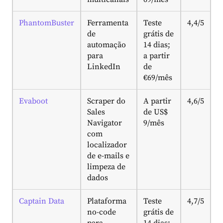
PhantomBuster
Ferramenta
Teste
4,4/5
de
grátis de
automação
14 dias;
para
a partir
LinkedIn
de
€69/mês
Evaboot
Scraper do
A partir
4,6/5
Sales
de US$
Navigator
9/mês
com
localizador
de e-mails e
limpeza de
dados
Captain Data
Plataforma
Teste
4,7/5
no-code
grátis de
para
14 dias;