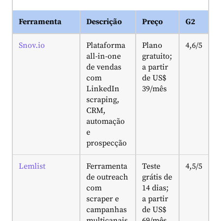
Ferramenta
Descrição
Preço
G2
Snov.io
Plataforma
Plano
4,6/5
all-in-one
gratuito;
de vendas
a partir
com
de US$
LinkedIn
39/mês
scraping,
CRM,
automação
e
prospecção
Lemlist
Ferramenta
Teste
4,5/5
de outreach
grátis de
com
14 dias;
scraper e
a partir
campanhas
de US$
multicanais
69/mês