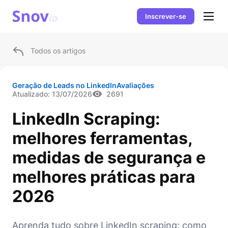
Inscrever-se
Todos os artigos
Geração de Leads no LinkedIn
Avaliações
Atualizado:
13/07/2026
2691
LinkedIn Scraping:
melhores ferramentas,
medidas de segurança e
melhores práticas para
2026
Aprenda tudo sobre LinkedIn scraping: como