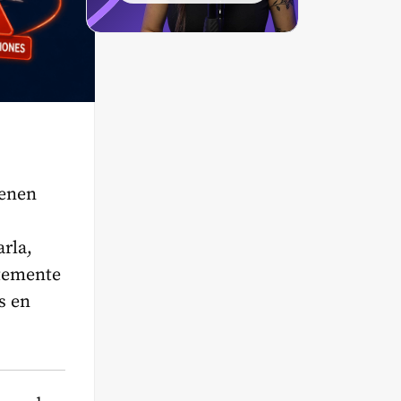
ienen
rla,
ntemente
s en