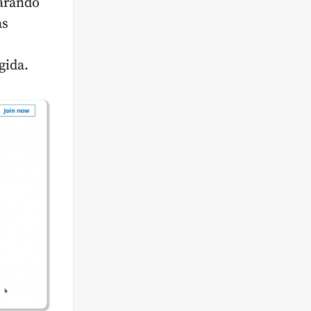
parando
as
gida.