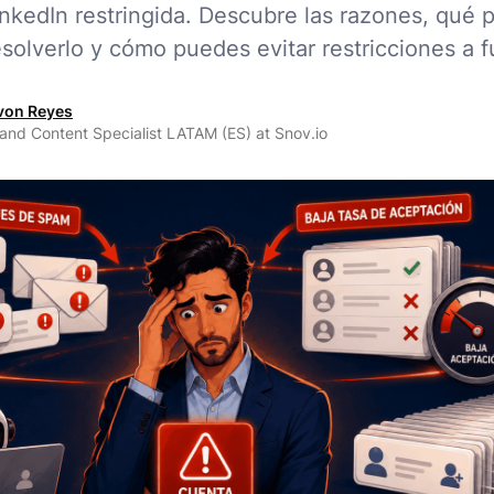
nkedIn restringida. Descubre las razones, qué 
solverlo y cómo puedes evitar restricciones a f
von Reyes
 and Content Specialist LATAM (ES) at Snov.io