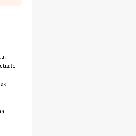
ra.
ctarte
des
na