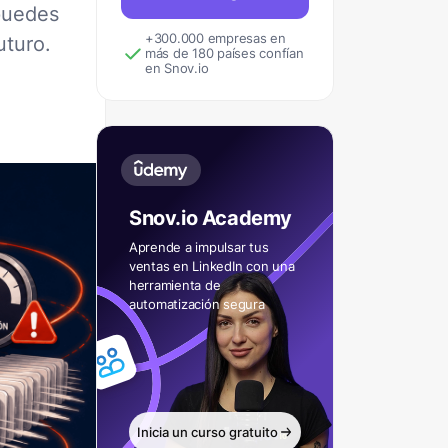
puedes
+300.000 empresas en
uturo.
más de 180 países confían
en Snov.io
Snov.io Academy
Aprende a impulsar tus
ventas en LinkedIn con una
herramienta de
automatización segura
Inicia un curso gratuito