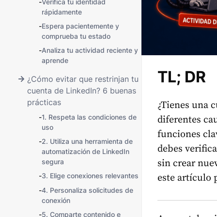
-
Verifica tu identidad
rápidamente
-
Espera pacientemente y
comprueba tu estado
-
Analiza tu actividad reciente y
aprende
TL; DR
¿Cómo evitar que restrinjan tu
cuenta de LinkedIn? 6 buenas
prácticas
¿Tienes una c
-
1. Respeta las condiciones de
diferentes ca
uso
funciones cla
-
2. Utiliza una herramienta de
debes verific
automatización de LinkedIn
segura
sin crear nue
-
3. Elige conexiones relevantes
este artículo
-
4. Personaliza solicitudes de
conexión
-
5. Comparte contenido e