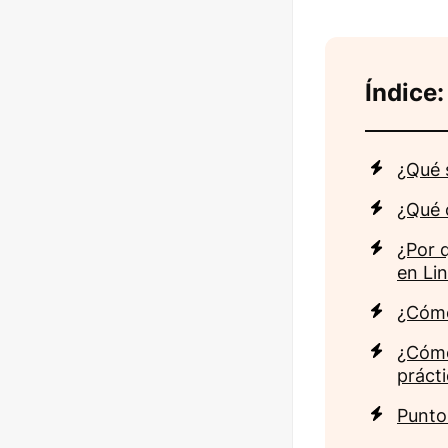
Índice:
¿Qué s
¿Qué 
¿Por 
en Li
¿Cómo
¿Cómo
práct
Punto