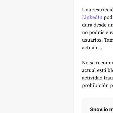
Una restricci
LinkedIn
podr
dura desde un
no podrás env
usuarios. Tam
actuales.
No se recomie
actual está b
actividad fra
prohibición 
Snov.io 