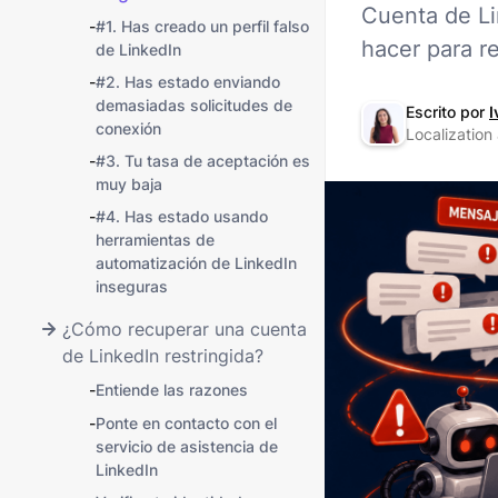
Cuenta de Li
-
#1. Has creado un perfil falso
hacer para re
de LinkedIn
-
#2. Has estado enviando
demasiadas solicitudes de
Escrito por
I
conexión
Localization
-
#3. Tu tasa de aceptación es
muy baja
-
#4. Has estado usando
herramientas de
automatización de LinkedIn
inseguras
¿Cómo recuperar una cuenta
de LinkedIn restringida?
-
Entiende las razones
-
Ponte en contacto con el
servicio de asistencia de
LinkedIn