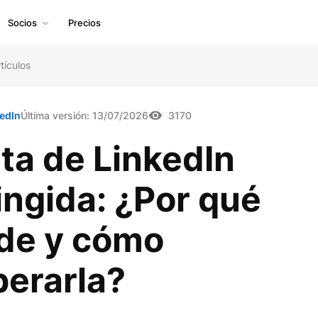
Socios
Precios
tículos
kedIn
Última versión:
13/07/2026
3170
ta de LinkedIn
ingida: ¿Por qué
de y cómo
perarla?