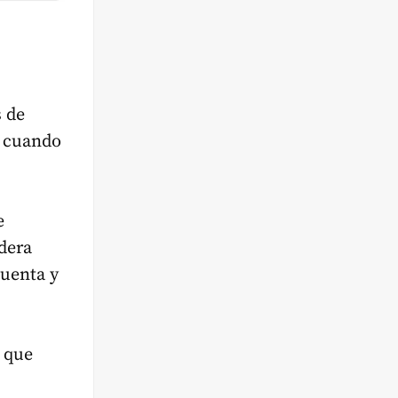
s de
e cuando
e
dera
cuenta y
 que