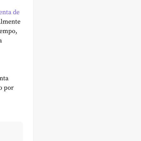
enta de
almente
iempo,
a
nta
o por