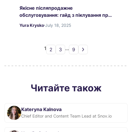
Якісне післяпродажне
обслуговування: гайд з піклування про
клієнта
Yura Krysko
July 18, 2025
1
…
2
3
9
Читайте також
Kateryna Kalnova
Chief Editor and Content Team Lead at Snov.io