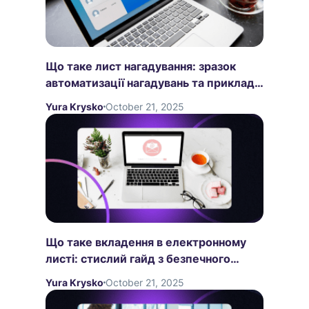
Що таке лист нагадування: зразок
автоматизації нагадувань та приклади
емейлів
Yura Krysko
October 21, 2025
Що таке вкладення в електронному
листі: стислий гайд з безпечного
мейлінгу
Yura Krysko
October 21, 2025