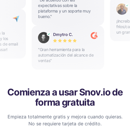
expectativas sobre la
plataforma y un soporte muy
bueno."
¡Increí
fríos/c
un gran
 la
Dmytro C.
y los
s de email
usar!
"Gran herramienta para la
automatización del alcance de
ventas"
Comienza a usar Snov.io de
forma gratuita
Empieza totalmente gratis y mejora cuando quieras.
No se requiere tarjeta de crédito.