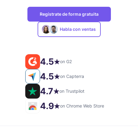
Regístrate de forma gratuita
Habla con ventas
4.5
on G2
4.5
on Capterra
4.7
on Trustpilot
4.9
on Chrome Web Store