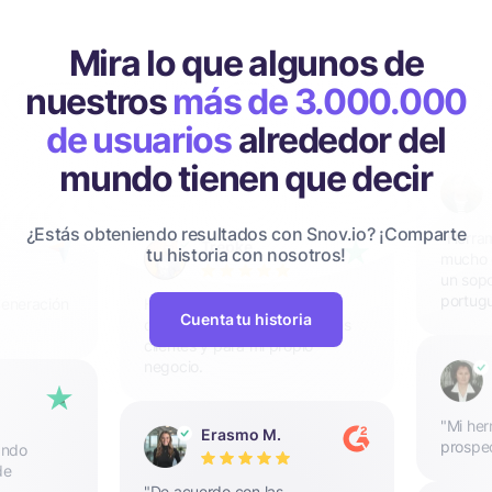
Mira lo que algunos de
nuestros
más de 3.000.000
de usuarios
alrededor del
mundo tienen que decir
¿Estás obteniendo resultados con Snov.io? ¡Comparte
"Herra
Trepke
tu historia con nosotros!
mucho e
un sopo
portugu
generación
He estado utilizando Snov.io
Cuenta tu historia
durante un tiempo para varios
clientes y para mi propio
negocio.
"Mi her
Erasmo M.
prospe
ando
de
"De acuerdo con las